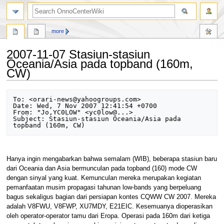
search
more
2007-11-07 Stasiun-stasiun
Oceania/Asia pada topband (160m,
CW)
Jump
Jump
To: <orari-news@yahoogroups.com>

to
to
Date: Wed, 7 Nov 2007 12:41:54 +0700

From: "Jo,YC0LOW" <yc0low@...>

navigation
search
Subject: Stasiun-stasiun Oceania/Asia pada 
Hanya ingin mengabarkan bahwa semalam (WIB), beberapa stasiun baru
dari Oceania dan Asia bermunculan pada topband (160) mode CW
dengan sinyal yang kuat. Kemunculan mereka merupakan kegiatan
pemanfaatan musim propagasi tahunan low-bands yang berpeluang
bagus sekaligus bagian dari persiapan kontes CQWW CW 2007. Mereka
adalah V8FWU, V8FWP, XU7MDY, E21EIC. Kesemuanya dioperasikan
oleh operator-operator tamu dari Eropa. Operasi pada 160m dari ketiga