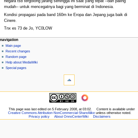
negara tsb tergolong jarang sehingga ini saat yang tepat --dan paling
mudah-- untuk mencegatnya bagi yang berminat di Indonesia.
Kondisi propagasi pada band 160m ke Eropa dan Jepang juga baik di
Cinere.
Tnx es 73 de Jo, YC0LOW
N
page actions
personal tools
navigation
page
log
Main page
a
in
discussion
Recent changes
v
read
Random page
i
view
Help about MediaWiki
g
source
Special pages
tools
history
a
What
t
links
i
here
navigation
o
Related
Main
changes
n
page
Printable
m
Recent
This page was last edited on 5 February 2008, at 03:02.
Content is available under
version
Creative Commons Attribution-NonCommercial-ShareAlike
unless otherwise noted.
changes
e
Permanent
Privacy policy
About OnnoCenterWiki
Disclaimers
Random
n
link
page
Page
u
Help
information
about