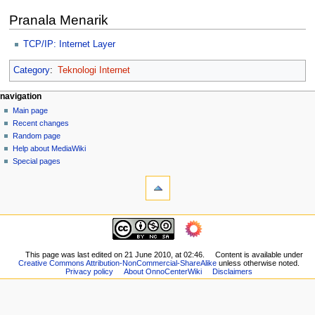
Pranala Menarik
TCP/IP: Internet Layer
Category
:
Teknologi Internet
N
page actions
personal tools
navigation
page
log
Main page
a
in
discussion
Recent changes
v
read
Random page
i
view
Help about MediaWiki
g
source
Special pages
tools
history
a
What
t
links
i
here
navigation
o
Related
Main
changes
n
page
Printable
m
Recent
This page was last edited on 21 June 2010, at 02:46.
Content is available under
version
Creative Commons Attribution-NonCommercial-ShareAlike
unless otherwise noted.
changes
e
Permanent
Privacy policy
About OnnoCenterWiki
Disclaimers
Random
n
link
page
Page
u
Help
information
about