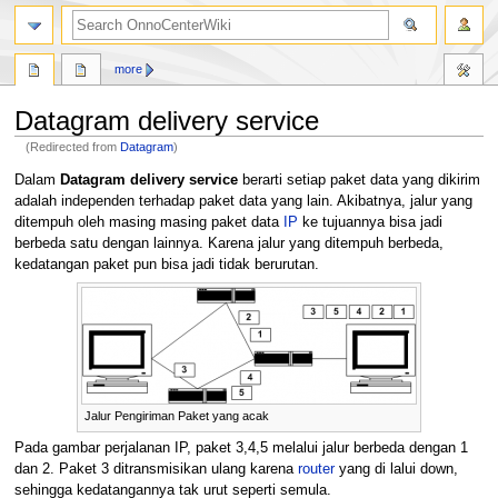
search
more
Datagram delivery service
(Redirected from
Datagram
)
Jump
Jump
Dalam
Datagram delivery service
berarti setiap paket data yang dikirim
to
to
adalah independen terhadap paket data yang lain. Akibatnya, jalur yang
navigation
search
ditempuh oleh masing masing paket data
IP
ke tujuannya bisa jadi
berbeda satu dengan lainnya. Karena jalur yang ditempuh berbeda,
kedatangan paket pun bisa jadi tidak berurutan.
Jalur Pengiriman Paket yang acak
Pada gambar perjalanan IP, paket 3,4,5 melalui jalur berbeda dengan 1
dan 2. Paket 3 ditransmisikan ulang karena
router
yang di lalui down,
sehingga kedatangannya tak urut seperti semula.