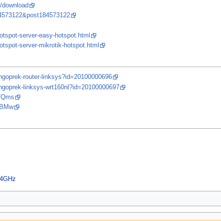
p/download
84573122&post184573122
otspot-server-easy-hotspot.html
otspot-server-mikrotik-hotspot.html
ngoprek-router-linksys?id=20100000696
ngoprek-linksys-wrt160nl?id=20100000697
QTQms
6BMw
.4GHz