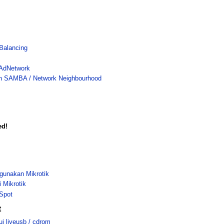
Balancing
 AdNetwork
an SAMBA / Network Neighbourhood
ed!
gunakan Mikrotik
 Mikrotik
Spot
t
ui liveusb / cdrom