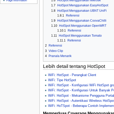
1.6
HotSpot Menggunakan Mikrotik
Page information
u
1.7
HotSpot Menggunakan EasyHotSpot
1.8
HotSpot Menggunakan UBNT UniFi
1.8.1
Referensi
1.9
HotSpot Menggunakan CoovaChilli
1.10
HotSpot Menggunakan OpenWRT
1.10.1
Referensi
1.11
HotSpot Menggunakan Tomato
1.11.1
Referensi
2
Referensi
3
Video Clip
4
Pranala Menarik
Lebih detail tentang HotSpot
WiFi: HotSpot - Perangkat Client
WiFi: Tipe HotSpot
WiFi: HotSpot - Konfigurasi WiFi HotSpot gra
WiFi: HotSpot - Konfigurasi Untuk Banyak 
WiFi: HotSpot - Mekanisme Pengguna Portal
WiFi: HotSpot - Autentikasi Wireless HotSpo
WiFi: HoTSpot - Beberapa Contoh Implement
Memperluas Coverage Menggunakan