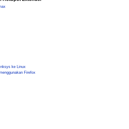
max
inksys ke Linux
 menggunakan Firefox