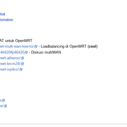
ial
stration
NAT untuk OpenWRT
rt-multi-wan-how-to/
- Loadbalancing di OpenWRT (
cool
)
d=46420#p46420
- Diskusi multiWAN
nwrt-atheros/
enwrt-brcm24/
nwrt-ixp4xx/
e
re/