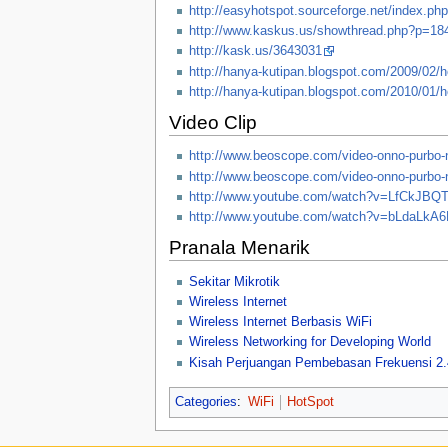
http://easyhotspot.sourceforge.net/index.ph
http://www.kaskus.us/showthread.php?p=1
http://kask.us/3643031
http://hanya-kutipan.blogspot.com/2009/02/h
http://hanya-kutipan.blogspot.com/2010/01/h
Video Clip
http://www.beoscope.com/video-onno-purbo-
http://www.beoscope.com/video-onno-purbo-
http://www.youtube.com/watch?v=LfCkJB
http://www.youtube.com/watch?v=bLdaLkA
Pranala Menarik
Sekitar Mikrotik
Wireless Internet
Wireless Internet Berbasis WiFi
Wireless Networking for Developing World
Kisah Perjuangan Pembebasan Frekuensi 2
Categories
:
WiFi
HotSpot