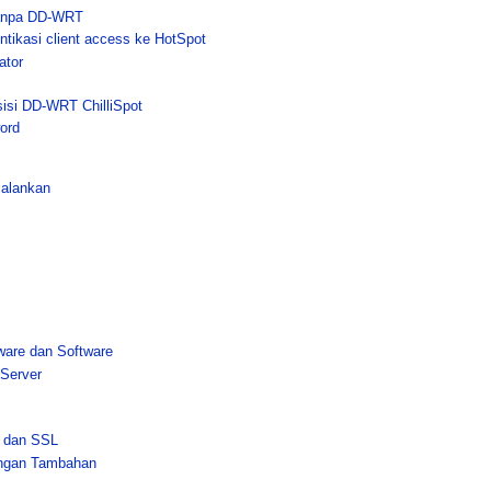
tanpa DD-WRT
ntikasi client access ke HotSpot
ator
sisi DD-WRT ChilliSpot
ord
jalankan
ware dan Software
 Server
e dan SSL
rangan Tambahan