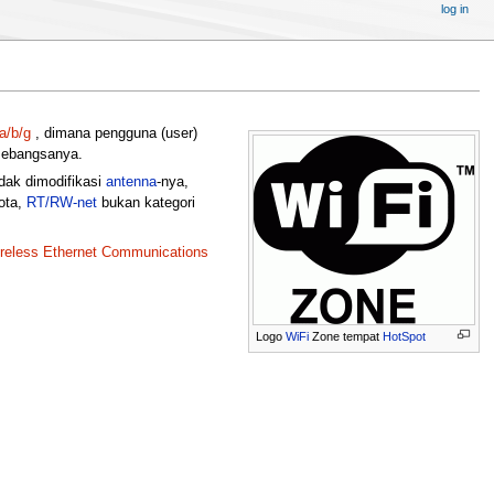
log in
a/b/g
, dimana pengguna (user)
sebangsanya.
ak dimodifikasi
antenna
-nya,
ota,
RT/RW-net
bukan kategori
reless Ethernet Communications
Logo
WiFi
Zone tempat
HotSpot