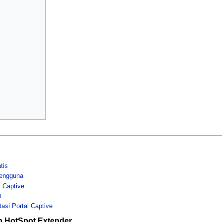
tis
Pengguna
 Captive
t
asi Portal Captive
 HotSpot Extender