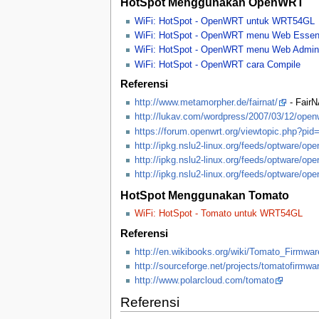
HotSpot Menggunakan OpenWRT
WiFi: HotSpot - OpenWRT untuk WRT54GL
WiFi: HotSpot - OpenWRT menu Web Essent
WiFi: HotSpot - OpenWRT menu Web Admini
WiFi: HotSpot - OpenWRT cara Compile
Referensi
http://www.metamorpher.de/fairnat/
- Fair
http://lukav.com/wordpress/2007/03/12/openw
https://forum.openwrt.org/viewtopic.php?pi
http://ipkg.nslu2-linux.org/feeds/optware/ope
http://ipkg.nslu2-linux.org/feeds/optware/op
http://ipkg.nslu2-linux.org/feeds/optware/ope
HotSpot Menggunakan Tomato
WiFi: HotSpot - Tomato untuk WRT54GL
Referensi
http://en.wikibooks.org/wiki/Tomato_Firmwar
http://sourceforge.net/projects/tomatofirmwa
http://www.polarcloud.com/tomato
Referensi