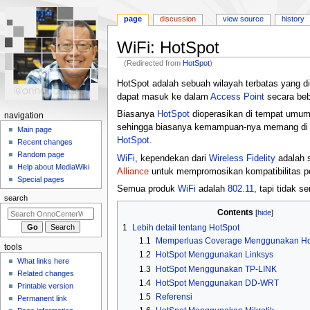
page
discussion
view source
history
WiFi: HotSpot
(Redirected from
HotSpot
)
Jump
Jump
HotSpot adalah sebuah wilayah terbatas yang d
to
to
dapat masuk ke dalam
Access Point
secara beb
navigation
search
Biasanya
HotSpot
dioperasikan di tempat umum,
N
navigation
sehingga biasanya kemampuan-nya memang di ba
a
Main page
HotSpot
.
Recent changes
v
Random page
WiFi
, kependekan dari
Wireless Fidelity
adalah s
i
Help about MediaWiki
Alliance
untuk mempromosikan kompatibilitas p
g
Special pages
Semua produk
WiFi
adalah
802.11
, tapi tidak 
a
search
t
Contents
i
1
Lebih detail tentang HotSpot
o
1.1
Memperluas Coverage Menggunakan Hot
tools
n
1.2
HotSpot Menggunakan Linksys
What links here
m
1.3
HotSpot Menggunakan TP-LINK
Related changes
e
1.4
HotSpot Menggunakan DD-WRT
Printable version
1.5
Referensi
n
Permanent link