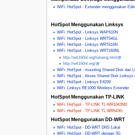
WiFi: HotSpot - Extender menggunakan Edi
HotSpot Menggunakan Linksys
WiFi: HotSpot - Linksys WAP610N
WiFi: HotSpot - Linksys WRT54GL
WiFi: HotSpot - Linksys WRT610N
WiFi: HotSpot - Linksys WRT160NL
http://wrt160nl.org/tutoeng.html
http://wrt160nl.org/
WiFi: HotSpot - mounting Shared Disk dari L
WiFi: HotSpot - Akses Shared Disk Linksys
WiFi: HotSpot - Linksys E4200
WiFi: Linksys RE1000 Wireless Extender
HotSpot Menggunakan TP-LINK
WiFi: HotSpot - TP-LINK TL-WR1043ND
WiFi: HotSpot - TP-LINK TL-WR543G
HotSpot Menggunakan DD-WRT
WiFi: HotSpot - DD-WRT DNS Lokal
WiFi: HotSpot - DD-WRT dengan 3G