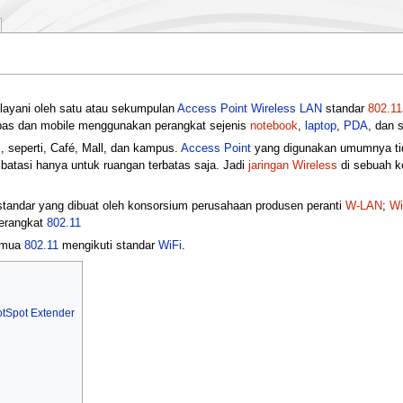
ilayani oleh satu atau sekumpulan
Access Point
Wireless LAN
standar
802.11
as dan mobile menggunakan perangkat sejenis
notebook
,
laptop
,
PDA
, dan 
 seperti, Café, Mall, dan kampus.
Access Point
yang digunakan umumnya tid
tasi hanya untuk ruangan terbatas saja. Jadi
jaringan Wireless
di sebuah k
tandar yang dibuat oleh konsorsium perusahaan produsen peranti
W-LAN
;
Wi
erangkat
802.11
semua
802.11
mengikuti standar
WiFi
.
Spot Extender