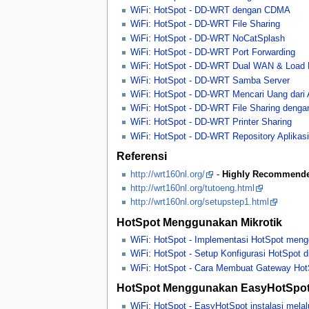
WiFi: HotSpot - DD-WRT dengan CDMA
WiFi: HotSpot - DD-WRT File Sharing
WiFi: HotSpot - DD-WRT NoCatSplash
WiFi: HotSpot - DD-WRT Port Forwarding
WiFi: HotSpot - DD-WRT Dual WAN & Load 
WiFi: HotSpot - DD-WRT Samba Server
WiFi: HotSpot - DD-WRT Mencari Uang dari
WiFi: HotSpot - DD-WRT File Sharing deng
WiFi: HotSpot - DD-WRT Printer Sharing
WiFi: HotSpot - DD-WRT Repository Aplikasi
Referensi
http://wrt160nl.org/
-
Highly Recommend
http://wrt160nl.org/tutoeng.html
http://wrt160nl.org/setupstep1.html
HotSpot Menggunakan Mikrotik
WiFi: HotSpot - Implementasi HotSpot meng
WiFi: HotSpot - Setup Konfigurasi HotSpot di
WiFi: HotSpot - Cara Membuat Gateway Hot
HotSpot Menggunakan EasyHotSpo
WiFi: HotSpot - EasyHotSpot instalasi melal