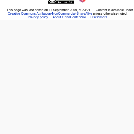
changes
n
page
Printable
m
Recent
This page was last edited on 11 September 2009, at 23:21.
Content is available under
version
Creative Commons Attribution-NonCommercial-ShareAlike
unless otherwise noted.
changes
e
Permanent
Privacy policy
About OnnoCenterWiki
Disclaimers
Random
n
link
page
Page
u
Help
information
about
MediaWiki
Special
pages