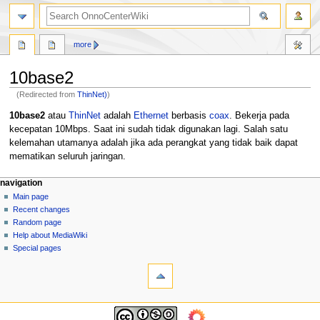
search
more
10base2
(Redirected from
ThinNet)
)
Jump
Jump
10base2
atau
ThinNet
adalah
Ethernet
berbasis
coax
. Bekerja pada
to
to
kecepatan 10Mbps. Saat ini sudah tidak digunakan lagi. Salah satu
navigation
search
kelemahan utamanya adalah jika ada perangkat yang tidak baik dapat
mematikan seluruh jaringan.
N
page actions
personal tools
navigation
page
log
Main page
a
in
discussion
Recent changes
v
read
Random page
i
view
Help about MediaWiki
g
source
Special pages
tools
history
a
What
t
links
i
here
navigation
o
Related
Main