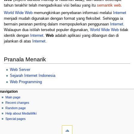
tahun terakhir telah mengadvikasi visi beliau yang itu
semantik web
.
World Wide Web
memungkinkan penyebaran informasi melalui
Internet
menjadi mudah digunakan dengan format yang fleksibel. Sehingga ia
bermain peranan penting dalam mempopulerkan penggunaan
Internet
.
Walaupun dua istilah tersebut populer digunakan,
World Wide Web
tidak
identik dengan
Internet
.
Web
adalah aplikasi yang dibangun dan di
jalankan di atas
Internet
.
Pranala Menarik
Web Server
Sejarah Internet Indonesia
Web Programming
N
page actions
personal tools
navigation
page
log
Main page
a
in
discussion
Recent changes
v
read
Random page
i
view
Help about MediaWiki
g
source
Special pages
tools
history
a
What
t