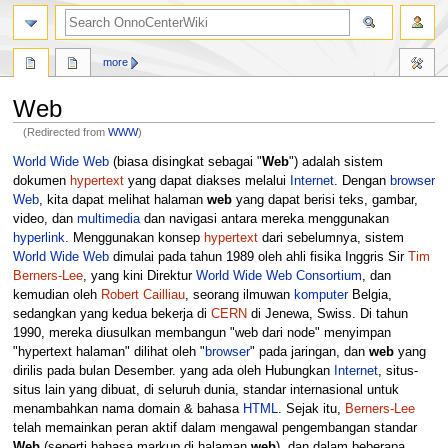
search
more
Web
(Redirected from
WWW
)
Jump
Jump
World Wide Web
(biasa disingkat sebagai "
Web
") adalah sistem
to
to
dokumen
hypertext
yang dapat diakses melalui
Internet
. Dengan
browser
navigation
search
Web
, kita dapat melihat halaman
web
yang dapat berisi teks, gambar,
video, dan
multimedia
dan navigasi antara mereka menggunakan
hyperlink
. Menggunakan konsep
hypertext
dari sebelumnya, sistem
World Wide Web
dimulai pada tahun 1989 oleh ahli fisika Inggris Sir
Tim
Berners-Lee
, yang kini Direktur
World Wide Web Consortium
, dan
kemudian oleh
Robert Cailliau
, seorang ilmuwan
komputer
Belgia,
sedangkan yang kedua bekerja di
CERN
di Jenewa, Swiss. Di tahun
1990, mereka diusulkan membangun "web dari node" menyimpan
"hypertext halaman" dilihat oleh "
browser
" pada jaringan, dan
web
yang
dirilis pada bulan Desember. yang ada oleh Hubungkan
Internet
, situs-
situs lain yang dibuat, di seluruh dunia, standar internasional untuk
menambahkan nama domain & bahasa
HTML
. Sejak itu,
Berners-Lee
telah memainkan peran aktif dalam mengawal pengembangan standar
Web
(seperti bahasa markup di halaman
web
), dan dalam beberapa