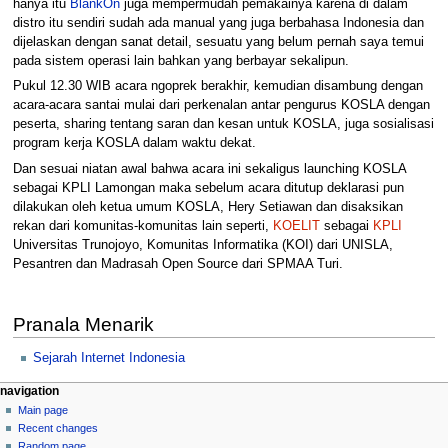
hanya itu
BlankOn
juga mempermudah pemakainya karena di dalam
distro itu sendiri sudah ada manual yang juga berbahasa Indonesia dan
dijelaskan dengan sanat detail, sesuatu yang belum pernah saya temui
pada sistem operasi lain bahkan yang berbayar sekalipun.
Pukul 12.30 WIB acara ngoprek berakhir, kemudian disambung dengan
acara-acara santai mulai dari perkenalan antar pengurus KOSLA dengan
peserta, sharing tentang saran dan kesan untuk KOSLA, juga sosialisasi
program kerja KOSLA dalam waktu dekat.
Dan sesuai niatan awal bahwa acara ini sekaligus launching KOSLA
sebagai KPLI Lamongan maka sebelum acara ditutup deklarasi pun
dilakukan oleh ketua umum KOSLA, Hery Setiawan dan disaksikan
rekan dari komunitas-komunitas lain seperti,
KOELIT
sebagai
KPLI
Universitas Trunojoyo, Komunitas Informatika (KOI) dari UNISLA,
Pesantren dan Madrasah Open Source dari SPMAA Turi.
Pranala Menarik
Sejarah Internet Indonesia
N
page actions
personal tools
navigation
page
log
Main page
a
in
discussion
Recent changes
v
read
Random page