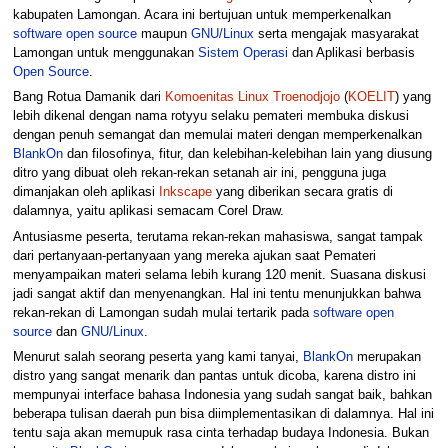
kabupaten Lamongan. Acara ini bertujuan untuk memperkenalkan
software
open source
maupun
GNU/Linux
serta mengajak masyarakat
Lamongan untuk menggunakan
Sistem Operasi
dan Aplikasi berbasis
Open Source
.
Bang Rotua Damanik dari
Komoenitas Linux Troenodjojo
(
KOELIT
) yang
lebih dikenal dengan nama rotyyu selaku pemateri membuka diskusi
dengan penuh semangat dan memulai materi dengan memperkenalkan
BlankOn
dan filosofinya, fitur, dan kelebihan-kelebihan lain yang diusung
ditro yang dibuat oleh rekan-rekan setanah air ini, pengguna juga
dimanjakan oleh aplikasi
Inkscape
yang diberikan secara gratis di
dalamnya, yaitu aplikasi semacam Corel Draw.
Antusiasme peserta, terutama rekan-rekan mahasiswa, sangat tampak
dari pertanyaan-pertanyaan yang mereka ajukan saat Pemateri
menyampaikan materi selama lebih kurang 120 menit. Suasana diskusi
jadi sangat aktif dan menyenangkan. Hal ini tentu menunjukkan bahwa
rekan-rekan di Lamongan sudah mulai tertarik pada
software
open
source
dan
GNU/Linux
.
Menurut salah seorang peserta yang kami tanyai,
BlankOn
merupakan
distro yang sangat menarik dan pantas untuk dicoba, karena distro ini
mempunyai interface bahasa Indonesia yang sudah sangat baik, bahkan
beberapa tulisan daerah pun bisa diimplementasikan di dalamnya. Hal ini
tentu saja akan memupuk rasa cinta terhadap budaya Indonesia. Bukan