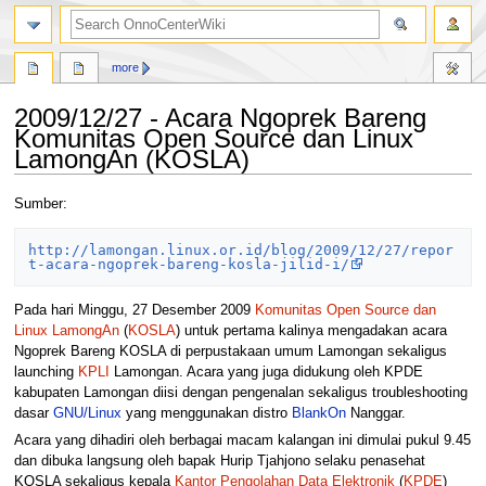
search
more
2009/12/27 - Acara Ngoprek Bareng
Komunitas Open Source dan Linux
LamongAn (KOSLA)
Jump
Jump
Sumber:
to
to
navigation
search
http://lamongan.linux.or.id/blog/2009/12/27/repor
t-acara-ngoprek-bareng-kosla-jilid-i/
Pada hari Minggu, 27 Desember 2009
Komunitas Open Source dan
Linux LamongAn
(
KOSLA
) untuk pertama kalinya mengadakan acara
Ngoprek Bareng KOSLA di perpustakaan umum Lamongan sekaligus
launching
KPLI
Lamongan. Acara yang juga didukung oleh KPDE
kabupaten Lamongan diisi dengan pengenalan sekaligus troubleshooting
dasar
GNU/Linux
yang menggunakan distro
BlankOn
Nanggar.
Acara yang dihadiri oleh berbagai macam kalangan ini dimulai pukul 9.45
dan dibuka langsung oleh bapak Hurip Tjahjono selaku penasehat
KOSLA sekaligus kepala
Kantor Pengolahan Data Elektronik
(
KPDE
)