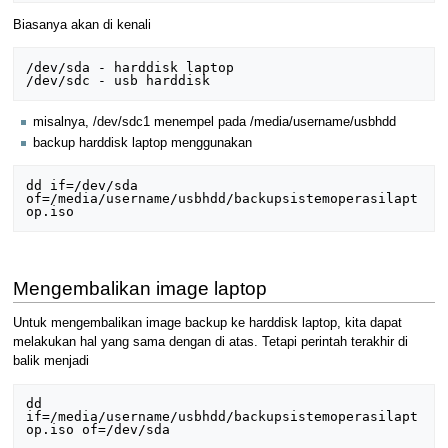
Biasanya akan di kenali
/dev/sda - harddisk laptop

misalnya, /dev/sdc1 menempel pada /media/username/usbhdd
backup harddisk laptop menggunakan
dd if=/dev/sda 
of=/media/username/usbhdd/backupsistemoperasilapt
Mengembalikan image laptop
Untuk mengembalikan image backup ke harddisk laptop, kita dapat
melakukan hal yang sama dengan di atas. Tetapi perintah terakhir di
balik menjadi
dd 
if=/media/username/usbhdd/backupsistemoperasilapt