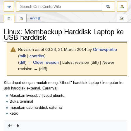
search
more
Linux: Membackup Harddisk Laptop ke
USB harddisk
Revision as of 00:38, 31 March 2014 by
Onnowpurbo
(
talk
|
contribs
)
(
diff
)
← Older revision
| Latest revision (diff) | Newer
revision → (diff)
Jump
Jump
Kita dapat dengan mudah meng-"Ghost" harddisk laptop / komputer ke
to
to
usb harddisk external. Caranya:
navigation
search
Masukan liveusb / livecd ubuntu.
Buka terminal
masukan usb harddisk external
ketik