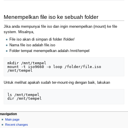
Menempelkan file iso ke sebuah folder
Jika anda mempunyai file iso dan ingin menempelkan (mount) ke file
system. Misalnya,
File iso akan di simpan di folder /folder/
Nama file iso adalah file.iso
Folder tempat menempelkan adalah /mnt/tempel
mkdir /mnt/tempel

mount -t iso9660 -o loop /folder/file.iso 
Untuk melihat apakah sudah ter-mount-ing dengan baik, lakukan
ls /mnt/tempel

N
page actions
personal tools
navigation
page
log
Main page
a
in
discussion
Recent changes
v