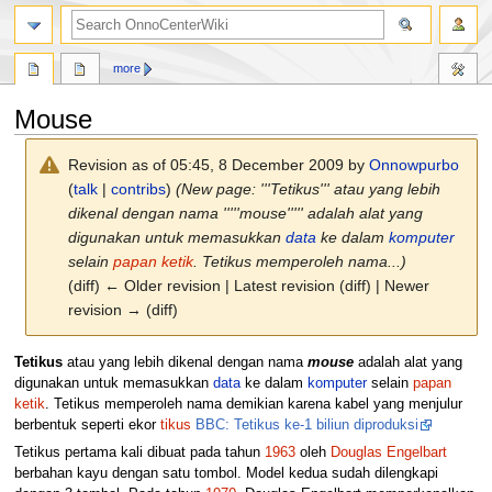
search
more
Mouse
Revision as of 05:45, 8 December 2009 by
Onnowpurbo
(
talk
|
contribs
)
(New page: '''Tetikus''' atau yang lebih
dikenal dengan nama '''''mouse''''' adalah alat yang
digunakan untuk memasukkan
data
ke dalam
komputer
selain
papan ketik
. Tetikus memperoleh nama...)
(diff) ← Older revision | Latest revision (diff) | Newer
revision → (diff)
Jump
Jump
Tetikus
atau yang lebih dikenal dengan nama
mouse
adalah alat yang
to
to
digunakan untuk memasukkan
data
ke dalam
komputer
selain
papan
navigation
search
ketik
. Tetikus memperoleh nama demikian karena kabel yang menjulur
berbentuk seperti ekor
tikus
BBC: Tetikus ke-1 biliun diproduksi
Tetikus pertama kali dibuat pada tahun
1963
oleh
Douglas Engelbart
berbahan kayu dengan satu tombol. Model kedua sudah dilengkapi