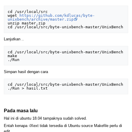
cd /usr/local/src

wget 
https://github.com/kdlucas/byte-
unixbench/archive/master.zip
unzip master.zip

Lanjutkan ..
cd /usr/local/src/byte-unixbench-master/UnixBench

make

Simpan hasil dengan cara
cd /usr/local/src/byte-unixbench-master/UnixBench

Pada masa lalu
Hal ini di ubuntu 18.04 tampaknya sudah solved.
Entah kenapa -lXext tidak tersedia di Ubuntu source Makefile perlu di
edit