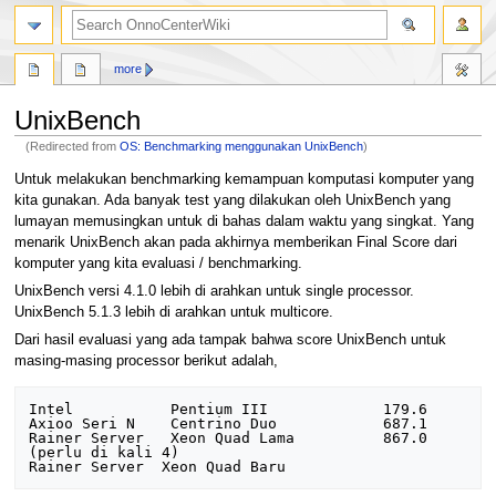
search
more
UnixBench
(Redirected from
OS: Benchmarking menggunakan UnixBench
)
Jump
Jump
Untuk melakukan benchmarking kemampuan komputasi komputer yang
to
to
kita gunakan. Ada banyak test yang dilakukan oleh UnixBench yang
navigation
search
lumayan memusingkan untuk di bahas dalam waktu yang singkat. Yang
menarik UnixBench akan pada akhirnya memberikan Final Score dari
komputer yang kita evaluasi / benchmarking.
UnixBench versi 4.1.0 lebih di arahkan untuk single processor.
UnixBench 5.1.3 lebih di arahkan untuk multicore.
Dari hasil evaluasi yang ada tampak bahwa score UnixBench untuk
masing-masing processor berikut adalah,
Intel		Pentium III		179.6

Axioo Seri N	Centrino Duo		687.1

Rainer Server	Xeon Quad Lama		867.0 
(perlu di kali 4)
