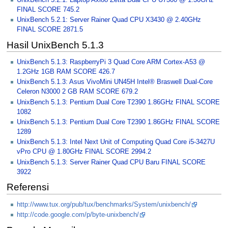
FINAL SCORE 745.2
UnixBench 5.2.1: Server Rainer Quad CPU X3430 @ 2.40GHz
FINAL SCORE 2871.5
Hasil UnixBench 5.1.3
UnixBench 5.1.3: RaspberryPi 3 Quad Core ARM Cortex-A53 @
1.2GHz 1GB RAM SCORE 426.7
UnixBench 5.1.3: Asus VivoMini UN45H Intel® Braswell Dual-Core
Celeron N3000 2 GB RAM SCORE 679.2
UnixBench 5.1.3: Pentium Dual Core T2390 1.86GHz FINAL SCORE
1082
UnixBench 5.1.3: Pentium Dual Core T2390 1.86GHz FINAL SCORE
1289
UnixBench 5.1.3: Intel Next Unit of Computing Quad Core i5-3427U
vPro CPU @ 1.80GHz FINAL SCORE 2994.2
UnixBench 5.1.3: Server Rainer Quad CPU Baru FINAL SCORE
3922
Referensi
http://www.tux.org/pub/tux/benchmarks/System/unixbench/
http://code.google.com/p/byte-unixbench/