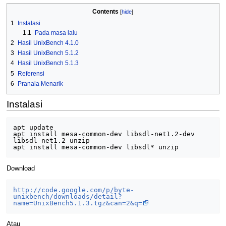
Contents
1
Instalasi
1.1
Pada masa lalu
2
Hasil UnixBench 4.1.0
3
Hasil UnixBench 5.1.2
4
Hasil UnixBench 5.1.3
5
Referensi
6
Pranala Menarik
Instalasi
apt update

apt install mesa-common-dev libsdl-net1.2-dev 
libsdl-net1.2 unzip

Download
http://code.google.com/p/byte-
unixbench/downloads/detail?
name=UnixBench5.1.3.tgz&can=2&q=
Atau