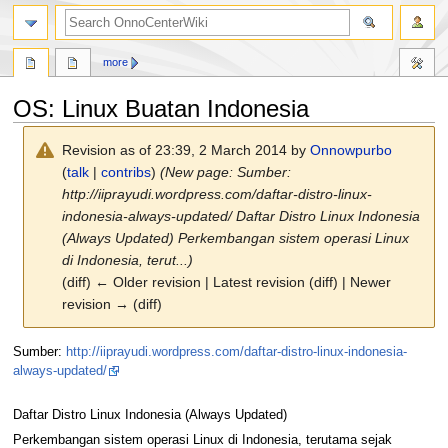
search
more
OS: Linux Buatan Indonesia
Revision as of 23:39, 2 March 2014 by
Onnowpurbo
(
talk
|
contribs
)
(New page: Sumber:
http://iiprayudi.wordpress.com/daftar-distro-linux-
indonesia-always-updated/ Daftar Distro Linux Indonesia
(Always Updated) Perkembangan sistem operasi Linux
di Indonesia, terut...)
(diff) ← Older revision | Latest revision (diff) | Newer
revision → (diff)
Jump
Jump
Sumber:
http://iiprayudi.wordpress.com/daftar-distro-linux-indonesia-
to
to
always-updated/
navigation
search
Daftar Distro Linux Indonesia (Always Updated)
Perkembangan sistem operasi Linux di Indonesia, terutama sejak