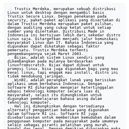
   Trustix Merdeka, merupakan sebuah distribusi Linux untuk desktop dengan mengambil basis Trustix Secure Linux. Dengan penekanan pada security, paket-paket aplikasi yang disertakan di dalam Trustix Merdeka merupakan paket pilihan, dengan auditing yang cukup ketat untuk setiap sumber yang disertakan. Distribusi Made in Indonesia ini bertujuan lebih dari sekedar distro Linux saja. Ditargetkan menjadi jalur komunikasi masyarakat Linux dan IT. Bahasa Indonesia yang digunakan dapat dikatakan sebagai faktor pemersatu. Trustix Merdeka terhenti pengembangannya sejak Maret 2003.
   Bijax, adalah sistem Linux sendiri yang dikembangkan pada mulanya berdasarkan linuxfromscratch. Bijax dapat dibuat untuk promosi linux, bisa juga digunakan bagi yang mau kenal linux, tapi enggak mau install, distro ini tidak mendukung jaringan.
   WinBI, adalah perangkat lunak yang berisikan aplikasi umum berbahasa Indonesia. Dengan Software RI diharapkan mengejar ketertinggalan adopsi teknologi komputer secara luas di masyarakat, selain itu dimungkinkan untuk digunakan pembelajaran bahasa asing dalam teknologi komputer.
   Hal ini dimungkinkan dengan tersedianya alternatif penggantian bahasa yang digunakan dalam Software RI ini. Software RI juga disebarluaskan untuk memberikan kemudahan dalam penggunaan komputer pada masyarakat pada umumnya selain sebagai piranti pelatihan yang murah, handal dan legal. Dengan demikian diharapkan maka masyarakat Indonesia akan banyak menggunakan komputer tanpa keraguan dan kendala bahasa.
   Rimbalinux, dilatarbelakangi minimnya distro buatan Indonesia, minimnya semangat kerjasama dalam komunitas Linux Indonesia, dan belum ada distro yang mewakili identitas Indonesia, maka distro Rimbalinux dibuat sebagai distro Linux desktop ringan yang bisa dikembangkan (expandable lightweight linux desktop distribution).
   TrustCafe, adalah distribusi Linux yang dibuat oleh ATLANTIS INDONESIA bagi yang ingin membuat Warung/Kafe Internet, namun tidak mau dipusingkan dengan Sistem Operasi. Sistem ini ini memiliki modul billing sistem yang terintegrasi dengan TrustCafe. Distro ini menjadi bonus majalah InfoLinux edisi November 2002
   ROSe, sebuah distro turunan Knoppix yang di-remaster dengan aplikasi khusus oleh RAB Indonesia. Terdapat dua edisi yang sempat beredar, yaitu edisi Game (dipaket bersama Buku Mini InfoLinux edisi Game), dan edisi Kasir/PoS (bonus majalah InfoLinux edisi Maret 2004).
   LinuxSehat, merupakan sebuah program komunikasi (kampanye) penggenalan Linux bagi para pemula, merupakan repackaging dari Knoppix, yang dibagokan secara gratis untuk menyambut pemberlakuan UU Hak Cipta tahun 2003.
   Komura adalah sistem jaringan server dan klien yang lebih murah karena sudah disertai sistem operasi tersendiri. Komura sudah memiliki cukup banyak aplikasi untuk penggunaan internet, perkantoran hingga game. Pengguna komputer tinggal menyesuaikan pilihan aplikasi dengan kapasitas hard disk yang dimilikinya. Distro ini menjadi bonus majalah InfoLinux edisi Januari 2004.
   De2 (Debian Depok), link susah diakses, lihat De2.UI di bawah.
   DeAl (Debian Alternatif), lihat De2.UI di bawah.
   De2.UI Debian Depok U-buntu I-untung, terdiri dari sepasang berkas ISO Image. Pertama; berkas ISO instaler turunan UBUNTU Linux. Kedua; kumpulan paket-paket campur-sari terakhir dari Debian, Ubuntu, dan lain-lain. Distro ini biasanya diperbaharui (update) setiap akhir pekan.
   BlankOn 1.0, distro Linux berbasis Fedora Core yang dikembangkan oleh Yayasan Penggerak Linux Indonesia (YPLI). Tujuan pengembangan BlankOn Linux adalah menghasilkan distro Linux yang sesuai dengan kebutuhan pengguna komputer umum di Indonesia. Yayasan Penggerak Linux Indonesia (YPLI) bekerja sama dengan UNESCO dan komunitas Linux lainnya telah mengembangkan BlankOn Linux 1.0 ini menjadi sistem operasi yang lengkap berbasis Fedora Core 3 yang memanfaatkan software open source.
   Versi 2 (dan seterusnya) berbasis Ubuntu dan dikembangkan bersama Komunitas Ubuntu Indonesia. Salah satu varian BlankOn, BlankOn Banyumas diluncurkan tanggal 17 Agustus 2012.
   InulLinux, sebuah distro berbasis MoviX, live CD yang akan langsung menjalankan MPlayer setelah booting, khusus edisi ini menampilkan video klipnya Inul bergoyang ngebor….(!)
   DollyLinux, distro berbasis Fedora Core (info diperoleh dari situs Mas Made di atas, info lebih lanjut belum ditemukan)
   Xnuxer, XNUXER LINUX dibangun di atas core Debian Sarge 3.1 dimana file binary diambil dari KNOPPIX 3.9. Menurut sejarah perkembangan asal-usul distro GNU/Linux di Indonesia, ada tiga versi Xnuxer, yaitu: versi disket (turunan dari Trustix Secure Linux), versi live (turunan dari Knoppix/Debian), dan versi install (turunan dari Slackware).
   Konsep/ide yang di aplikasikan di XNUXER LINUX adalah membuat linux bisa digunakan dengan mudah oleh end-user dengan memaksimalkan/mempercantik penampilan KDE tanpa mengurangi performance sehingga kalau Anda melihat tampilan KDE XNUXER LINUX sangat berbeda dengan tampilan KDE yang umum.
   Sebagian besar file binary yang ada di XNUXER LINUX di ambil dari KNOPPIX 3.9 (Knopper) yang sudah di customize.
   Waroeng IGOS, diprakarsai oleh Badan Pengkajian dan Penerapan Teknologi (BPPT) Kementerian Riset dan Teknologi, Departemen Komunikasi dan Informatika, Asosiasi Warnet Indonesia, Pasifik Satelit Nusantara dan Universitas Gunadarma.
   Aplikasi ‘Waroeng IGOS’ mencakup kebutuhan aplikasi warnet 1 server untuk 3-10 klien, PC desktop, aplikasi office, web browser, mail server serta manajemen dokumentasi. Khusus untuk aplikasi office, dikembangkan oleh Institut Teknologi Bandung.
   WaroengIGOS terdiri atas 3 CD: Server (install) yang berbasis Fedora, Server (live), dan Client (live) yang berbasis Knoppix.
   IGOS Desktop, adalah sebuah brand software berbasis Open Source yang diluncurkan hari ini oleh Konsorsium “IPTEKNET, LIPI dan PT INTI untuk memenuhi tuntutan masyarakat akan adanya product Open Source yang siap-pakai sebagai alternatif untuk desktop productivity, serta mendukung upaya pemerintah dalam penggunaan software legal di seluruh lapisan masyarakat.
   IGOS DESKTOP ini merupakan aplikasi lengkap untuk Desktop yang telah mengintegrasikan Operating System, Office productivity, Email Client, Instant Messaging Client, Browser dan Development Tool.
   Diskotix, merupakan distro Linux mini yang muat dalam 1 (satu) Floppy Disk 1,44 MB lengkap dengan aplikasi editor teks, spreadsheet, kalkulator, game, dan utility. Antarmukanya menggunakan menu, tanpa harus login. Diskotix berisi: kernel Linux 2.2, editor E3 (mirip WordStar), spreadsheet SC, game Tetris, Snake, dan Gomoku, Ash shell, Busybox, dan utility fdisk dan mkdosfs. Tersedia juga antarmuka command-line.
   SLAMPP, merupakan distro yang dapat digunakan sebagai live CD atau instalasi, untuk membuat sebuah server dengan cepat. Dengan catchphrase “Simple Solution for Home Server”, distro ini berbasis SLAX, sebuah distro live CD berbasis Slackware.
   Pinux, atau POinter Linux, sebuah distro berbasis RedHat 9 yang dikembangkan oleh Warnet Pointer Semarang, untuk mengganti sistem operasi di warnet akibat penyitaan komputer bersistem operasi Windows.
   Linux Ampera, adalah distro Linux yang dikembangkan oleh Pemerintah Propinsi Sumatera Selatan bekerja sama dengan Digital Kreasi. Tujuan pembuatan linux ampera ini adalah untuk memperkenalkan apa dan bagaimana linux itu. CD Linux Ampera 2 ini di-remaster dari distribusi linux Knoppix dengan penambahan/pengurangan aplikasinya, serta dibuat bernuansa Ampera.
   Pazia Linux (d.h. PacerLinux), Asosiasi Perusahaan Komputer Indonesia (Apkomindo) memiliki cita-cita besar, yaitu memperluas pengguna sistem operasi open source di Indonesia. Ini kaitannya pada daya beli masyarakat Indonesia yang dianggap belum cukup kuat. Untuk inisiasi awal program Open Source Movement (OSM) tersebut, Pazia, salah satu distributor Acer untuk produk notebook Aspire dan Ferrari, menjadi sponsornya.
   IGOS Nusantara 2006 adalah aplikasi desktop yang merupakan distro Linux berbasis Fedora Core 5, dengan kemampuan untuk membuat/mengedit dokumen, database, spreadsheet, file grafis, maupun akses internet, chatting dan e-mail.
   Aplikasi yang terinstall dalam IGOS Nusantara 2006 antara lain : sistem operasi (Linux), aplikasi perkantoran (OpenOffice 2.0.2), Web Browser (FireFox), E-mail Client (Evolution); Chatting (GAIM), pengolahan grafis (GIMP)
   PC Linux Fiesta merupakan salah satu solusi aplikasi desktop yang berbasis PC Linux untuk memenuhi kebutuhan akan pengguna pemula yang menginginkan OSS ‘user friendly’. Dikembangkan oleh pengembang lokal atas inisiatifnya untuk mendukung Program IGOS. Distro ini dapat diperoleh dengan bebas dengan lisensi GPL.
   CHIPLux, distro live DVD berbasis PC Linux, yang berbasis PCLinuxOS yang didistribusikan majalah CHIP Indonesia sebagai bonus edisi September 2006.
   Kuliax, Kuliax 6.0 adalah distribusi sistem GNU/Linux untuk pendidikan di Universitas, khususnya Program Studi Teknologi Informasi atau yang berhubungan seperti Teknik Elektro (TE) konsentrasi Sistem Komputer dan Informatika, Teknik Informatika (TF), Ilmu Komputer (IK), dan lain-lain.
   Kuliax 6.0 merupakan implementasi pertama dari rencana Kuliax Project, sebuah proyek untuk membawa Linux dan Perangkat Lunak Bebas dan Open Source (PLBOS) ke dunia pendidikan di Universitas.
   Kuliax berbentuk live CD berbasis Debian Unstable/Testing dan Knoppix yang diarahkan ke penggunaan Linux Desktop. Kuliax berisi aplikasi lengkap yang umum digunakan: perkantoran, multimedia, produktivitas, perkakas, aplikasi yang digunakan di dunia pendidikan khususnya TI/TE/TF/IK, aplikasi dan sistem yang disesuaikan dengan silabus/kurikulum (TI).
   Depdiknux, DEPDIKnux adalah distro linux yang di kembangkan oleh Departemen Pendidikan Nasional yang berfungsi sebagai fasilitas untuk menyukseskan program Jaringan Pendidikan Nasional DEPDIKnux di-develop / di-remaster dari Linux Debian dengan installer knoppix oleh saudara Hafidz sala