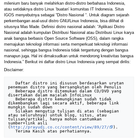
milenium baru banyak melahirkan distro-distro berbahasa Indonesia,
atau setidaknya distro Linux ‘buatan’ komunitas IT Indonesia. Situs
IGOS menyebutnya sebagai “Distro Nasional “. Untuk diagram sejarah
perkembangan asal-usul distro GNU/Linux Indonesia, bisa dilihat di
situsnya Mas Made. Definisi distro nasional adalah: “Aplikasi Distro
Nasional adalah kumpulan Distribusi Nasional atau Distribusi Linux karya
anak bangsa berbasis Open Source Software (OSS), dalam rangka
memajukan teknologi informasi serta memperkuat teknologi informasi
nasional, sehingga bangsa Indonesia tidak tergantung dengan bangsa
manapun juga. Hal ini dimaksudkan untuk mendorong kreativitas bangsa
Indonesia.” Berikut ini daftar distro Linux Indonesia yang sempat dirilis:
Disclaimer:
   Daftar distro ini disusun berdasarkan urutan 
penemuan distro yang bersangkutan oleh Penulis

   Beberapa distro ditemukan dalam CD/DVD yang 
disertakan dalam majalah InfoLinux

   Beberapa distro kemungkinan sudah tidak 
dikembangkan lagi secara aktif, beberapa link 
mungkin sudah down

   Silakan mengutip tulisan di atas (sebagian 
atau seluruhnya) untuk blog, situs, atau 
tulisan/artikel, hanya mohon cantumkan 
sumber+link asli 
(
http://prayudi.co.cc/content/view/89/27/
).
