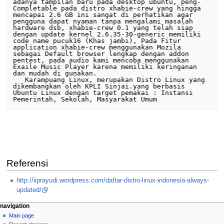
adanya tampilan baru pada desktop ubuntu, peng-
Completable pada distro xhabie-crew yang hingga 
mencapai 2.6 GB ini sangat di perhatikan agar 
pengguna dapat nyaman tanpa mengalami masalah 
hardware dsb, xhabie-crew 0.1 yang telah siap 
dengan update kernel 2.6.35-30-generic memiliki 
code name pucuk16 (Khas jambi), Pada Fitur 
application xhabie-crew menggunakan Mozila 
sebagai Default browser lengkap dengan addon 
pentest, pada audio kami mencoba menggunakan 
Exaile Music Player karena memiliki keringanan 
dan mudah di gunakan.

   Karampuang Linux, merupakan Distro Linux yang 
dikembangkan oleh KPLI Sinjai.yang berbasis 
Ubuntu Linux dengan target pemakai : Instansi 
Referensi
http://iiprayudi.wordpress.com/daftar-distro-linux-indonesia-always-
updated/
N
page actions
personal tools
navigation
page
log
Main page
a
in