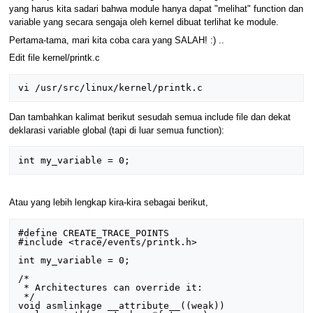
yang harus kita sadari bahwa module hanya dapat "melihat" function dan
variable yang secara sengaja oleh kernel dibuat terlihat ke module.
Pertama-tama, mari kita coba cara yang SALAH! :) ..
Edit file kernel/printk.c
Dan tambahkan kalimat berikut sesudah semua include file dan dekat
deklarasi variable global (tapi di luar semua function):
Atau yang lebih lengkap kira-kira sebagai berikut,
#define CREATE_TRACE_POINTS 

#include <trace/events/printk.h> 

int my_variable = 0; 

/* 

 * Architectures can override it: 

 */ 

void asmlinkage __attribute__((weak)) 