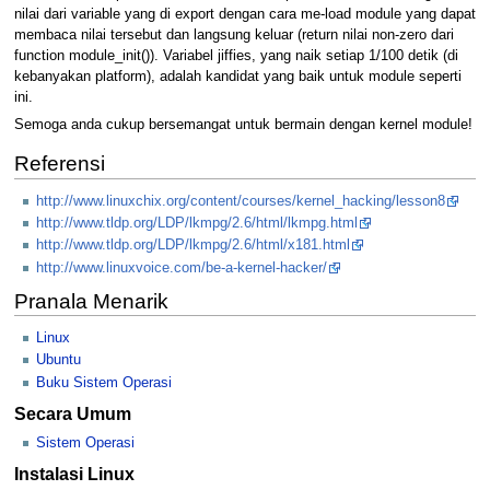
nilai dari variable yang di export dengan cara me-load module yang dapat
membaca nilai tersebut dan langsung keluar (return nilai non-zero dari
function module_init()). Variabel jiffies, yang naik setiap 1/100 detik (di
kebanyakan platform), adalah kandidat yang baik untuk module seperti
ini.
Semoga anda cukup bersemangat untuk bermain dengan kernel module!
Referensi
http://www.linuxchix.org/content/courses/kernel_hacking/lesson8
http://www.tldp.org/LDP/lkmpg/2.6/html/lkmpg.html
http://www.tldp.org/LDP/lkmpg/2.6/html/x181.html
http://www.linuxvoice.com/be-a-kernel-hacker/
Pranala Menarik
Linux
Ubuntu
Buku Sistem Operasi
Secara Umum
Sistem Operasi
Instalasi Linux