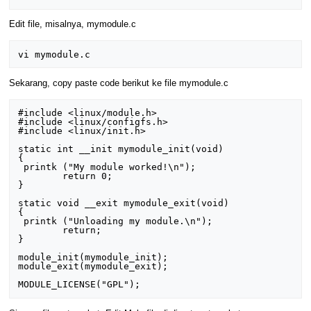
Edit file, misalnya, mymodule.c
Sekarang, copy paste code berikut ke file mymodule.c
#include <linux/module.h>

#include <linux/configfs.h>

#include <linux/init.h>

static int __init mymodule_init(void)

{

 printk ("My module worked!\n");

        return 0;

}

static void __exit mymodule_exit(void)

{

 printk ("Unloading my module.\n");

        return;

}

module_init(mymodule_init);

module_exit(mymodule_exit);
