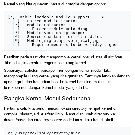
Kernel yang kita gunakan, harus di compile dengan option:
[*] Enable loadable module support  ---> 

  [ ]   Forced module loading  

  [*]   Module unloading 

  [ ]     Forced module unloading 

  [*]   Module versioning support 

  [*]   Source checksum for all modules 

  [*]   Module signature verification 

Pastikan pada saat kita mengcompile kernel opsi di atas di aktifkan.
Jika tidak, kita perlu mengcompile ulang kernel.
Sebaiknya, sebelum berexperimen dengan kernel modul, kita
mengcompile ulang kernel yang kita gunakan. Tentunya lengkap dengan
update-grub dan kemudian boot ke kernel baru tersebut untuk
berexperimen dengan kernel modul yang kita buat.
Rangka Kernel Modul Sederhana
Pertama kali, kita perlu mencari lokasi directory tempat kernel di
compile, biasanya di /usr/src/linux. Kemudian ubah directory ke
drivers/misc dari directory source code Linux. Lakukan di shell