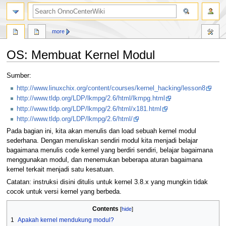
search
more
OS: Membuat Kernel Modul
Jump
Jump
Sumber:
to
to
http://www.linuxchix.org/content/courses/kernel_hacking/lesson8
navigation
search
http://www.tldp.org/LDP/lkmpg/2.6/html/lkmpg.html
http://www.tldp.org/LDP/lkmpg/2.6/html/x181.html
http://www.tldp.org/LDP/lkmpg/2.6/html/
Pada bagian ini, kita akan menulis dan load sebuah kernel modul
sederhana. Dengan menuliskan sendiri modul kita menjadi belajar
bagaimana menulis code kernel yang berdiri sendiri, belajar bagaimana
menggunakan modul, dan menemukan beberapa aturan bagaimana
kernel terkait menjadi satu kesatuan.
Catatan: instruksi disini ditulis untuk kernel 3.8.x yang mungkin tidak
cocok untuk versi kernel yang berbeda.
Contents
1
Apakah kernel mendukung modul?