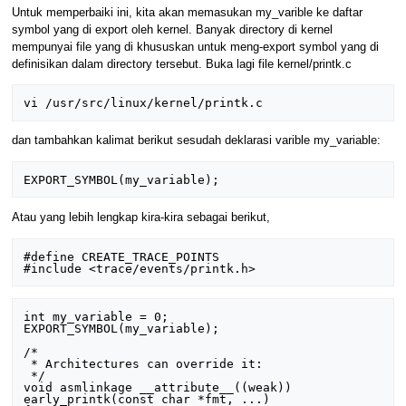
Untuk memperbaiki ini, kita akan memasukan my_varible ke daftar
symbol yang di export oleh kernel. Banyak directory di kernel
mempunyai file yang di khususkan untuk meng-export symbol yang di
definisikan dalam directory tersebut. Buka lagi file kernel/printk.c
dan tambahkan kalimat berikut sesudah deklarasi varible my_variable:
Atau yang lebih lengkap kira-kira sebagai berikut,
#define CREATE_TRACE_POINTS 

int my_variable = 0; 

EXPORT_SYMBOL(my_variable); 

/* 

 * Architectures can override it: 

 */ 

void asmlinkage __attribute__((weak)) 
early_printk(const char *fmt, ...) 
