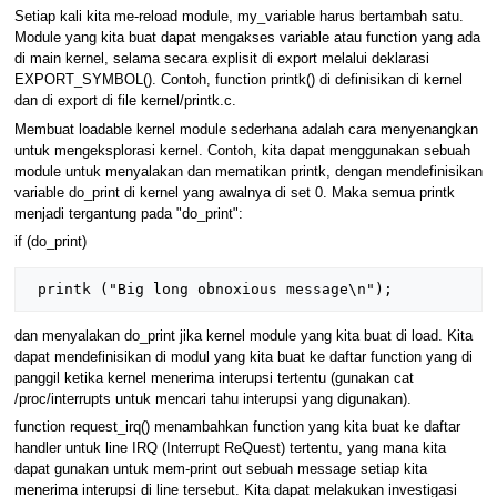
Setiap kali kita me-reload module, my_variable harus bertambah satu.
Module yang kita buat dapat mengakses variable atau function yang ada
di main kernel, selama secara explisit di export melalui deklarasi
EXPORT_SYMBOL(). Contoh, function printk() di definisikan di kernel
dan di export di file kernel/printk.c.
Membuat loadable kernel module sederhana adalah cara menyenangkan
untuk mengeksplorasi kernel. Contoh, kita dapat menggunakan sebuah
module untuk menyalakan dan mematikan printk, dengan mendefinisikan
variable do_print di kernel yang awalnya di set 0. Maka semua printk
menjadi tergantung pada "do_print":
if (do_print)
dan menyalakan do_print jika kernel module yang kita buat di load. Kita
dapat mendefinisikan di modul yang kita buat ke daftar function yang di
panggil ketika kernel menerima interupsi tertentu (gunakan cat
/proc/interrupts untuk mencari tahu interupsi yang digunakan).
function request_irq() menambahkan function yang kita buat ke daftar
handler untuk line IRQ (Interrupt ReQuest) tertentu, yang mana kita
dapat gunakan untuk mem-print out sebuah message setiap kita
menerima interupsi di line tersebut. Kita dapat melakukan investigasi