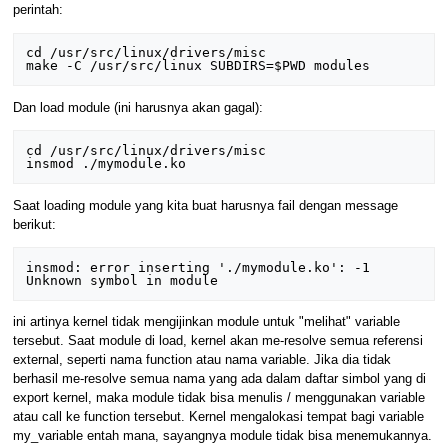
perintah:
cd /usr/src/linux/drivers/misc

Dan load module (ini harusnya akan gagal):
cd /usr/src/linux/drivers/misc

Saat loading module yang kita buat harusnya fail dengan message
berikut:
insmod: error inserting './mymodule.ko': -1 
ini artinya kernel tidak mengijinkan module untuk "melihat" variable
tersebut. Saat module di load, kernel akan me-resolve semua referensi
external, seperti nama function atau nama variable. Jika dia tidak
berhasil me-resolve semua nama yang ada dalam daftar simbol yang di
export kernel, maka module tidak bisa menulis / menggunakan variable
atau call ke function tersebut. Kernel mengalokasi tempat bagi variable
my_variable entah mana, sayangnya module tidak bisa menemukannya.