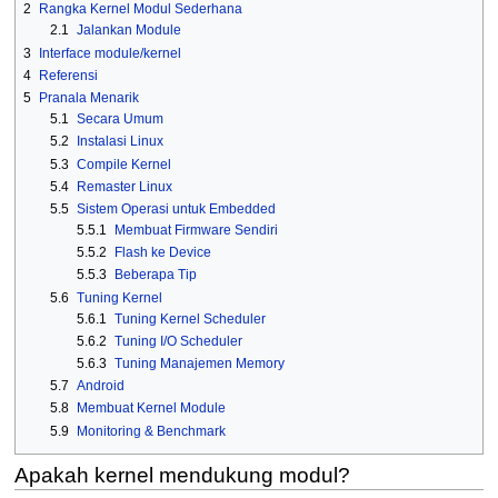
2
Rangka Kernel Modul Sederhana
2.1
Jalankan Module
3
Interface module/kernel
4
Referensi
5
Pranala Menarik
5.1
Secara Umum
5.2
Instalasi Linux
5.3
Compile Kernel
5.4
Remaster Linux
5.5
Sistem Operasi untuk Embedded
5.5.1
Membuat Firmware Sendiri
5.5.2
Flash ke Device
5.5.3
Beberapa Tip
5.6
Tuning Kernel
5.6.1
Tuning Kernel Scheduler
5.6.2
Tuning I/O Scheduler
5.6.3
Tuning Manajemen Memory
5.7
Android
5.8
Membuat Kernel Module
5.9
Monitoring & Benchmark
Apakah kernel mendukung modul?