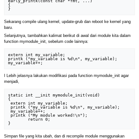
early_printk(const char *fmt, ...) 

{ 

Sekarang compile ulang kernel, update-grub dan reboot ke kernel yang
baru.
Selanjutnya, tambahkan kalimat berikut di awal dari module kita dalam
function mymodule_init, sebelum code lainnya:
extern int my_variable;

printk ("my_variable is %d\n", my_variable);

I Lebih jelasnya lakukan modifikasi pada function mymodule_init agar
menjadi,
static int __init mymodule_init(void) 

{ 

 extern int my_variable; 

 printk ("my_variable is %d\n", my_variable); 

 my_variable++;

 printk ("My module worked!\n"); 

        return 0; 

Simpan file yang kita ubah, dan di recompile module menggunakan