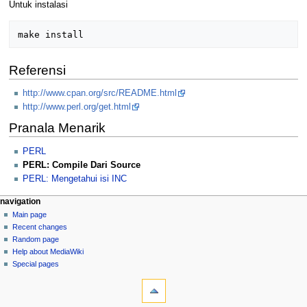
Untuk instalasi
Referensi
http://www.cpan.org/src/README.html
http://www.perl.org/get.html
Pranala Menarik
PERL
PERL: Compile Dari Source
PERL: Mengetahui isi INC
N
page actions
personal tools
navigation
page
log
Main page
a
in
discussion
Recent changes
v
read
Random page
i
view
Help about MediaWiki
g
source
Special pages
tools
history
a
What
t
links