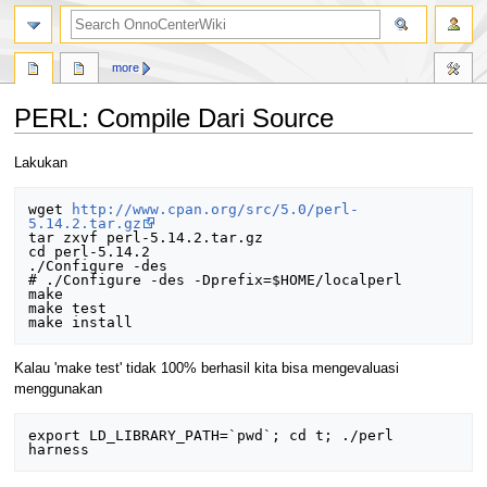
search
more
PERL: Compile Dari Source
Jump
Jump
Lakukan
to
to
navigation
search
wget 
http://www.cpan.org/src/5.0/perl-
5.14.2.tar.gz
tar zxvf perl-5.14.2.tar.gz

cd perl-5.14.2

./Configure -des

# ./Configure -des -Dprefix=$HOME/localperl

make

make test

Kalau 'make test' tidak 100% berhasil kita bisa mengevaluasi
menggunakan
export LD_LIBRARY_PATH=`pwd`; cd t; ./perl 