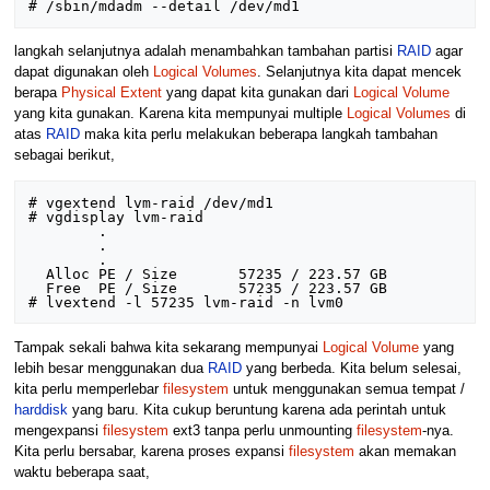
langkah selanjutnya adalah menambahkan tambahan partisi
RAID
agar
dapat digunakan oleh
Logical Volumes
. Selanjutnya kita dapat mencek
berapa
Physical Extent
yang dapat kita gunakan dari
Logical Volume
yang kita gunakan. Karena kita mempunyai multiple
Logical Volumes
di
atas
RAID
maka kita perlu melakukan beberapa langkah tambahan
sebagai berikut,
# vgextend lvm-raid /dev/md1

# vgdisplay lvm-raid

        .

        .

        .

  Alloc PE / Size       57235 / 223.57 GB

  Free  PE / Size       57235 / 223.57 GB

Tampak sekali bahwa kita sekarang mempunyai
Logical Volume
yang
lebih besar menggunakan dua
RAID
yang berbeda. Kita belum selesai,
kita perlu memperlebar
filesystem
untuk menggunakan semua tempat /
harddisk
yang baru. Kita cukup beruntung karena ada perintah untuk
mengexpansi
filesystem
ext3 tanpa perlu unmounting
filesystem
-nya.
Kita perlu bersabar, karena proses expansi
filesystem
akan memakan
waktu beberapa saat,