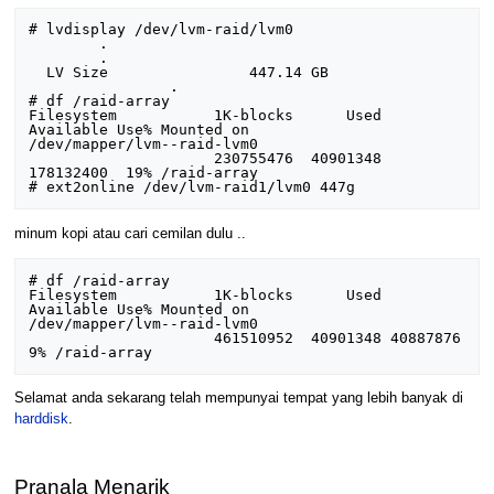
# lvdisplay /dev/lvm-raid/lvm0

        .

        .

  LV Size                447.14 GB

	        .

# df /raid-array

Filesystem           1K-blocks      Used 
Available Use% Mounted on

/dev/mapper/lvm--raid-lvm0

                     230755476  40901348 
178132400  19% /raid-array

minum kopi atau cari cemilan dulu ..
# df /raid-array

Filesystem           1K-blocks      Used 
Available Use% Mounted on

/dev/mapper/lvm--raid-lvm0

                     461510952  40901348 40887876   
Selamat anda sekarang telah mempunyai tempat yang lebih banyak di
harddisk
.
Pranala Menarik