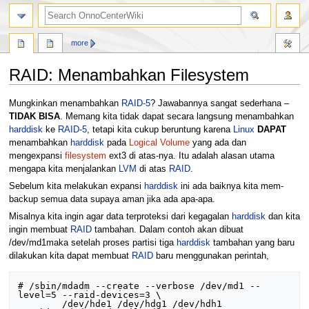
search
more
RAID: Menambahkan Filesystem
Jump
Jump
Mungkinkan menambahkan
RAID-5
? Jawabannya sangat sederhana –
to
to
TIDAK BISA
. Memang kita tidak dapat secara langsung menambahkan
navigation
search
harddisk
ke
RAID-5
, tetapi kita cukup beruntung karena
Linux
DAPAT
menambahkan
harddisk
pada
Logical Volume
yang ada dan
mengexpansi
filesystem
ext3 di atas-nya. Itu adalah alasan utama
mengapa kita menjalankan
LVM
di atas
RAID
.
Sebelum kita melakukan expansi
harddisk
ini ada baiknya kita mem-
backup semua data supaya aman jika ada apa-apa.
Misalnya kita ingin agar data terproteksi dari kegagalan
harddisk
dan kita
ingin membuat
RAID
tambahan. Dalam contoh akan dibuat
/dev/md1maka setelah proses partisi tiga
harddisk
tambahan yang baru
dilakukan kita dapat membuat
RAID
baru menggunakan perintah,
# /sbin/mdadm --create --verbose /dev/md1 --
level=5 --raid-devices=3 \

        /dev/hde1 /dev/hdg1 /dev/hdh1
