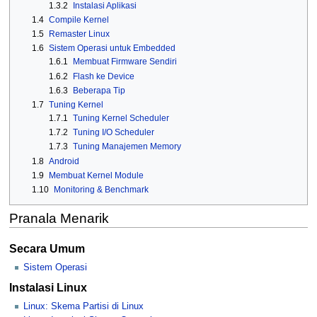
1.3.2
Instalasi Aplikasi
1.4
Compile Kernel
1.5
Remaster Linux
1.6
Sistem Operasi untuk Embedded
1.6.1
Membuat Firmware Sendiri
1.6.2
Flash ke Device
1.6.3
Beberapa Tip
1.7
Tuning Kernel
1.7.1
Tuning Kernel Scheduler
1.7.2
Tuning I/O Scheduler
1.7.3
Tuning Manajemen Memory
1.8
Android
1.9
Membuat Kernel Module
1.10
Monitoring & Benchmark
Pranala Menarik
Secara Umum
Sistem Operasi
Instalasi Linux
Linux: Skema Partisi di Linux