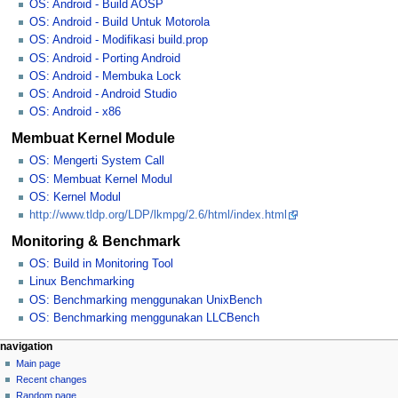
OS: Android - Build AOSP
OS: Android - Build Untuk Motorola
OS: Android - Modifikasi build.prop
OS: Android - Porting Android
OS: Android - Membuka Lock
OS: Android - Android Studio
OS: Android - x86
Membuat Kernel Module
OS: Mengerti System Call
OS: Membuat Kernel Modul
OS: Kernel Modul
http://www.tldp.org/LDP/lkmpg/2.6/html/index.html
Monitoring & Benchmark
OS: Build in Monitoring Tool
Linux Benchmarking
OS: Benchmarking menggunakan UnixBench
OS: Benchmarking menggunakan LLCBench
N
page actions
personal tools
navigation
page
log
Main page
a
in
discussion
Recent changes
v
read
Random page