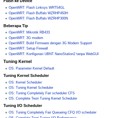
Flash ke Device
OpenWRT: Flash Linksys WRT54GL
OpenWRT: Flash Buffalo WZRHP450H
OpenWRT: Flash Buffalo WZRHP300N
Beberapa Tip
OpenWRT: Mikrotik RB433
OpenWRT: 3G modem
OpenWRT: Build Firmware dengan 3G Modem Support
OpenWRT: Setup Firewall
OpenWRT: Konfigurasi UBNT NanoStation2 tanpa WebGUI
Tuning Kernel
OS: Parameter Kernel Default
Tuning Kernel Scheduler
OS: Kernel Scheduler
OS: Tuning Kernel Scheduler
OS: Tuning Completely Fair scheduler CFS
OS: Complete Teori Tuning Kernel Scheduler
Tuning I/O Scheduler
OS: Tuning Completely Fair Queueing CFQ I/O scheduler
OS: Complete Teori Tuning I/O Performance