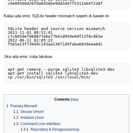
Kalau ada error, SQLite header mismatch seperti di bawah ini
SQLite header and source version mismatch

2011-11-01 00:52:41 
c7c6050ef060877ebe77b41d959e9df13f8c9b5e

2012-06-11 02:05:22 
Jika ada error, coba lakukan
apt-get remove --purge sqlite3 libsqlite3-dev

apt-get install sqlite3 libsqlite3-dev

Contents
1
Pranala Menarik
1.1
Secara Umum
1.2
Instalasi Linux
1.3
Command Line Interface
1.3.1
Repository & Penggunaannya