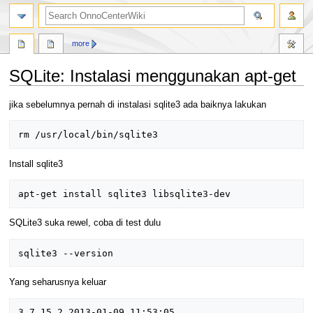
search
more
SQLite: Instalasi menggunakan apt-get
Jump
Jump
jika sebelumnya pernah di instalasi sqlite3 ada baiknya lakukan
to
to
navigation
search
Install sqlite3
SQLite3 suka rewel, coba di test dulu
Yang seharusnya keluar
3.7.15.2 2013-01-09 11:53:05 