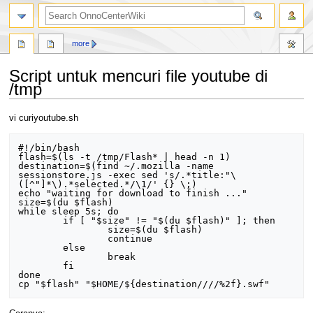
search
more
Script untuk mencuri file youtube di
/tmp
Jump
Jump
vi curiyoutube.sh
to
to
navigation
search
#!/bin/bash

flash=$(ls -t /tmp/Flash* | head -n 1)

destination=$(find ~/.mozilla -name 
sessionstore.js -exec sed 's/.*title:"\
([^"]*\).*selected.*/\1/' {} \;)

echo "waiting for download to finish ..."

size=$(du $flash)

while sleep 5s; do

	if [ "$size" != "$(du $flash)" ]; then

		size=$(du $flash)

		continue

	else

		break

	fi

done
