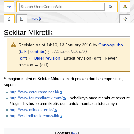
search
more
Sekitar Mikrotik
Revision as of 14:10, 13 January 2016 by
Onnowpurbo
(
talk
|
contribs
)
(
→
Wireless Mikrotik
)
(
diff
)
← Older revision
| Latest revision (diff) | Newer
revision → (diff)
Jump
Jump
Sebagian materi di Sekitar Mikrotik ini di peroleh dari beberapa situs,
to
to
seperti,
navigation
search
http://www.datautama.net.id/
http://www.forummikrotik.com/
- sebaiknya anda membuat account
/ login di situs forummikrotik.com untuk membaca tutorial-nya.
http://www.mikrotik.co.id/
http://wiki.mikrotik.com/wiki/
Contents