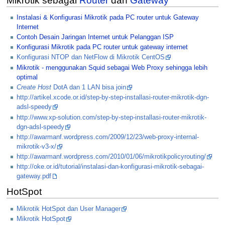
Mikrotik sebagai
Router
dan
Gateway
Instalasi & Konfigurasi Mikrotik pada PC router untuk Gateway
Internet
Contoh Desain Jaringan Internet untuk Pelanggan ISP
Konfigurasi Mikrotik pada PC router untuk gateway internet
Konfigurasi NTOP dan NetFlow di Mikrotik CentOS
Mikrotik - menggunakan Squid sebagai Web Proxy sehingga lebih
optimal
Create Host
DotA dan 1 LAN bisa join
http://artikel.xcode.or.id/step-by-step-installasi-router-mikrotik-dgn-
adsl-speedy
http://www.xp-solution.com/step-by-step-installasi-router-mikrotik-
dgn-adsl-speedy
http://awarmanf.wordpress.com/2009/12/23/web-proxy-internal-
mikrotik-v3-x/
http://awarmanf.wordpress.com/2010/01/06/mikrotikpolicyrouting/
http://oke.or.id/tutorial/instalasi-dan-konfigurasi-mikrotik-sebagai-
gateway.pdf
HotSpot
Mikrotik HotSpot dan User Manager
Mikrotik HotSpot