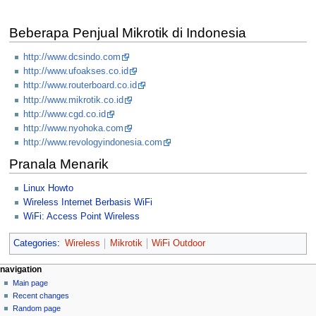
Beberapa Penjual Mikrotik di Indonesia
http://www.dcsindo.com
http://www.ufoakses.co.id
http://www.routerboard.co.id
http://www.mikrotik.co.id
http://www.cgd.co.id
http://www.nyohoka.com
http://www.revologyindonesia.com
Pranala Menarik
Linux Howto
Wireless Internet Berbasis WiFi
WiFi: Access Point Wireless
Categories
:
Wireless
Mikrotik
WiFi Outdoor
N
page actions
personal tools
navigation
page
log
Main page
a
in
discussion
Recent changes
v
read
Random page