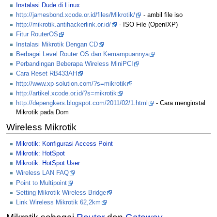
Instalasi Dude di Linux
http://jamesbond.xcode.or.id/files/Mikrotik/
- ambil file iso
http://mikrotik.antihackerlink.or.id/
- ISO File (OpenIXP)
Fitur RouterOS
Instalasi Mikrotik Dengan CD
Berbagai Level Router OS dan Kemampuannya
Perbandingan Beberapa Wireless MiniPCI
Cara Reset RB433AH
http://www.xp-solution.com/?s=mikrotik
http://artikel.xcode.or.id/?s=mikrotik
http://depengkers.blogspot.com/2011/02/1.html
- Cara menginstal
Mikrotik pada Dom
Wireless Mikrotik
Mikrotik: Konfigurasi Access Point
Mikrotik: HotSpot
Mikrotik: HotSpot User
Wireless LAN FAQ
Point to Multipoint
Setting Mikrotik Wireless Bridge
Link Wireless Mikrotik 62,2km