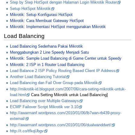
Step by Step HotSpot dengan Halaman Login Mikrotik Router
Setup HotSpot Mikrotik
Mikrotik: Setup Konfigurasi HotSpot
Mikrotik: Cara Membuat Gateway HotSpot
Mikrotik: Implementasi HotSpot menggunakan Mikrotik
Load Balancing
Load Balancing Sederhana Pakai Mikrotik
Menggabungkan 2 Line Speedy Menjadi Satu
Mikrotik: Sample Load Balancing di Game Center untuk Speedy
Mikrotik: 2 ISP in 1 Router Load Balancing
Load Balance 2 ISP Policy Routing Based Client IP Address
Another Load Balancing Tutorial
Load Balancing dan Fail Over Group pada Mikrotik
http://mikrotik-id.blogspot.com/2007/06/cara-seting-mikrotik-untuk-
load.html
Cara Setting Mikrotik untuk Load Balancing]
Load Balancing over Multiple Gateways
ECMP Failover Script Mikrotik ver 3.10
http://awarmanf.wordpress.com/2010/01/06/lb7wan-rb439-proxy-
external/
http://awarmanf.wordpress.com/2010/01/06/dualwanddwrt/
http://t.co/tfkqUbgv