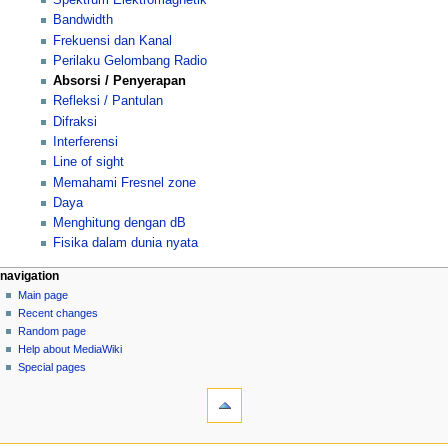
Spektrum Elektromagnetik
Bandwidth
Frekuensi dan Kanal
Perilaku Gelombang Radio
Absorsi / Penyerapan
Refleksi / Pantulan
Difraksi
Interferensi
Line of sight
Memahami Fresnel zone
Daya
Menghitung dengan dB
Fisika dalam dunia nyata
N
page actions
personal tools
navigation
page
log
Main page
a
in
discussion
Recent changes
v
read
Random page
i
view
Help about MediaWiki
g
source
Special pages
tools
history
a
What
t
links
i
here
navigation