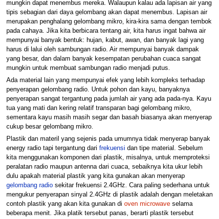
mungkin dapat menembus mereka. Walaupun kalau ada lapisan air yang
tipis sebagian dari daya gelombang akan dapat menembus. Lapisan air
merupakan penghalang gelombang mikro, kira-kira sama dengan tembok
pada cahaya. Jika kita berbicara tentang air, kita harus ingat bahwa air
mempunyai banyak bentuk: hujan, kabut, awan, dan banyak lagi yang
harus di lalui oleh sambungan radio. Air mempunyai banyak dampak
yang besar, dan dalam banyak kesempatan perubahan cuaca sangat
mungkin untuk membuat sambungan radio menjadi putus.
Ada material lain yang mempunyai efek yang lebih kompleks terhadap
penyerapan gelombang radio. Untuk pohon dan kayu, banyaknya
penyerapan sangat tergantung pada jumlah air yang ada pada-nya. Kayu
tua yang mati dan kering relatif transparan bagi gelombang mikro,
sementara kayu masih masih segar dan basah biasanya akan menyerap
cukup besar gelombang mikro.
Plastik dan materil yang sejenis pada umumnya tidak menyerap banyak
energy radio tapi tergantung dari
frekuensi
dan tipe material. Sebelum
kita menggunakan komponen dari plastik, misalnya, untuk memproteksi
peralatan radio maupun antenna dari cuaca, sebaiknya kita ukur lebih
dulu apakah material plastik yang kita gunakan akan menyerap
gelombang radio
sekitar frekuensi 2.4GHz. Cara paling sederhana untuk
mengukur penyerapan sinyal 2.4GHz di plastik adalah dengan meletakan
contoh plastik yang akan kita gunakan di
oven microwave
selama
beberapa menit. Jika platik tersebut panas, berarti plastik tersebut