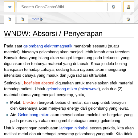
search
more
WNDW: Absorsi / Penyerapan
Jump
Jump
Pada saat
gelombang elektromagnetik
menabrak sesuatu (suatu
to
to
material), biasanya gelombang akan menjadi lebih lemah atau teredam.
navigation
search
Banyak daya yang hilang akan sangat tergantung pada frekuensi yang
digunakan dan tentunya material yang di tabrak. Kaca jendela bening
transparan terhadap cahaya, sedang kaca rayband akan mengurangi
intensitas cahaya yang masuk dan juga radiasi ultraviolet.
Seringkali,
koefisien absorsi
digunakan untuk menjelaskan efek material
terhadap radiasi. Untuk
gelombang mikro
(
microwave
), ada dua (2)
material utama yang menjadi penyerap, yaitu,
Metal.
Elektron
bergerak bebas di metal, dan siap untuk berayun
oleh karenanya akan menyerap energy dari gelombang yang lewat.
Air.
Gelombang mikro
akan menyebabkan molekul air bergetar, yang
pada proses-nya akan mengambil sebagian energi gelombang.
Untuk kepentingan pembuatan
jaringan nirkabel
secara praktis, kita akan
melihat metal dan air sebagai penyerap gelombang yang baik. Kita tidak