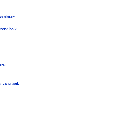
an sistem
yang baik
erai
i yang baik
s