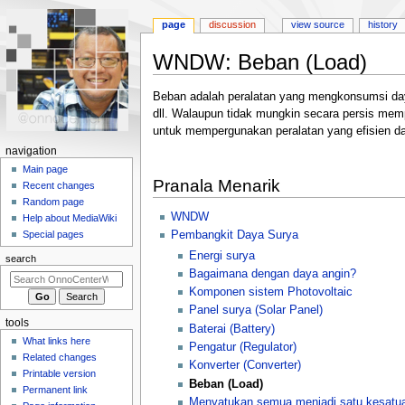
page
discussion
view source
history
WNDW: Beban (Load)
Jump
Jump
Beban adalah peralatan yang mengkonsumsi daya
to
to
dll. Walaupun tidak mungkin secara persis memp
navigation
search
untuk mempergunakan peralatan yang efisien da
N
navigation
a
Main page
Pranala Menarik
Recent changes
v
Random page
i
WNDW
Help about MediaWiki
g
Pembangkit Daya Surya
Special pages
a
Energi surya
search
t
Bagaimana dengan daya angin?
i
Komponen sistem Photovoltaic
o
Panel surya (Solar Panel)
tools
Baterai (Battery)
n
What links here
Pengatur (Regulator)
m
Related changes
Konverter (Converter)
e
Printable version
Beban (Load)
n
Permanent link
Menyatukan semua menjadi satu kesatu