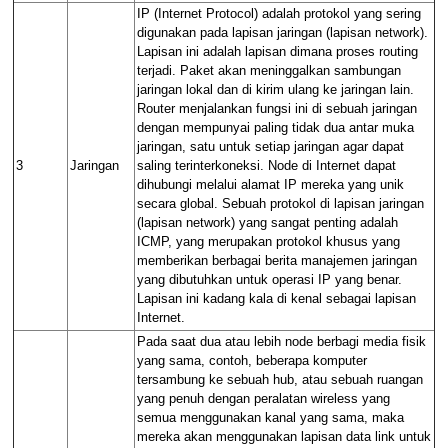
IP
(
Internet Protocol
) adalah
protokol
yang sering
digunakan pada
lapisan jaringan
(
lapisan network
).
Lapisan ini adalah lapisan dimana proses
routing
terjadi. Paket akan meninggalkan sambungan
jaringan lokal dan di kirim ulang ke jaringan lain.
Router
menjalankan fungsi ini di sebuah jaringan
dengan mempunyai paling tidak dua
antar muka
jaringan
, satu untuk setiap jaringan agar dapat
3
Jaringan
saling ter
interkoneksi
. Node di
Internet
dapat
dihubungi melalui
alamat IP
mereka yang unik
secara global. Sebuah
protokol
di
lapisan jaringan
(
lapisan network
) yang sangat penting adalah
ICMP
, yang merupakan protokol khusus yang
memberikan berbagai berita manajemen jaringan
yang dibutuhkan untuk operasi
IP
yang benar.
Lapisan ini kadang kala di kenal sebagai
lapisan
Internet
.
Pada saat dua atau lebih node berbagi media fisik
yang sama, contoh, beberapa
komputer
tersambung ke sebuah
hub
, atau sebuah ruangan
yang penuh dengan peralatan
wireless
yang
semua menggunakan kanal yang sama, maka
mereka akan menggunakan
lapisan data link
untuk