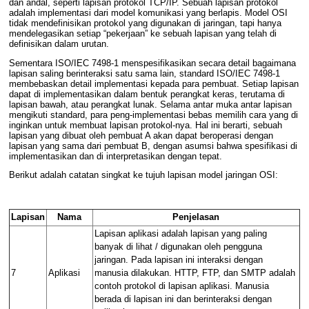
dan andal, seperti
lapisan protokol
TCP/IP
. Sebuah
lapisan protokol
adalah implementasi dari model komunikasi yang berlapis. Model
OSI
tidak mendefinisikan
protokol
yang digunakan di jaringan, tapi hanya
mendelegasikan setiap “pekerjaan” ke sebuah lapisan yang telah di
definisikan dalam urutan.
Sementara ISO/IEC 7498-1 menspesifikasikan secara detail bagaimana
lapisan saling berinteraksi satu sama lain, standard ISO/IEC 7498-1
membebaskan detail implementasi kepada para pembuat. Setiap lapisan
dapat di implementasikan dalam bentuk
perangkat keras
, terutama di
lapisan bawah, atau
perangkat lunak
. Selama
antar muka
antar lapisan
mengikuti standard, para peng-implementasi bebas memilih cara yang di
inginkan untuk membuat lapisan protokol-nya. Hal ini berarti, sebuah
lapisan yang dibuat oleh pembuat A akan dapat beroperasi dengan
lapisan yang sama dari pembuat B, dengan asumsi bahwa spesifikasi di
implementasikan dan di interpretasikan dengan tepat.
Berikut adalah catatan singkat ke tujuh lapisan model jaringan
OSI
:
Lapisan
Nama
Penjelasan
Lapisan aplikasi
adalah lapisan yang paling
banyak di lihat / digunakan oleh pengguna
jaringan. Pada lapisan ini interaksi dengan
7
Aplikasi
manusia dilakukan.
HTTP
,
FTP
, dan
SMTP
adalah
contoh
protokol
di
lapisan aplikasi
. Manusia
berada di lapisan ini dan berinteraksi dengan