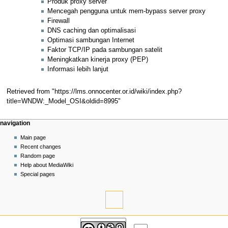
Produk proxy server
Mencegah pengguna untuk mem-bypass server proxy
Firewall
DNS caching dan optimalisasi
Optimasi sambungan Internet
Faktor TCP/IP pada sambungan satelit
Meningkatkan kinerja proxy (PEP)
Informasi lebih lanjut
Retrieved from "
https://lms.onnocenter.or.id/wiki/index.php?
title=WNDW:_Model_OSI&oldid=8995
"
Navigation
page actions
personal tools
navigation
menu
page
log
Main page
in
discussion
Recent changes
read
Random page
view
Help about MediaWiki
source
Special pages
history
tools
What
links
navigation
here
Related