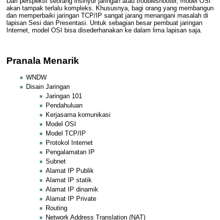
Dari perspektif seorang insinyur jaringan atau troubleshooter, model
OSI
akan tampak terlalu kompleks. Khususnya, bagi orang yang membangun
dan memperbaiki jaringan
TCP/IP
sangat jarang menangani masalah di
lapisan Sesi dan Presentasi. Untuk sebagian besar pembuat jaringan
Internet, model
OSI
bisa disederhanakan ke dalam lima lapisan saja.
Pranala Menarik
WNDW
Disain Jaringan
Jaringan 101
Pendahuluan
Kerjasama komunikasi
Model OSI
Model TCP/IP
Protokol Internet
Pengalamatan IP
Subnet
Alamat IP Publik
Alamat IP statik
Alamat IP dinamik
Alamat IP Private
Routing
Network Address Translation (NAT)