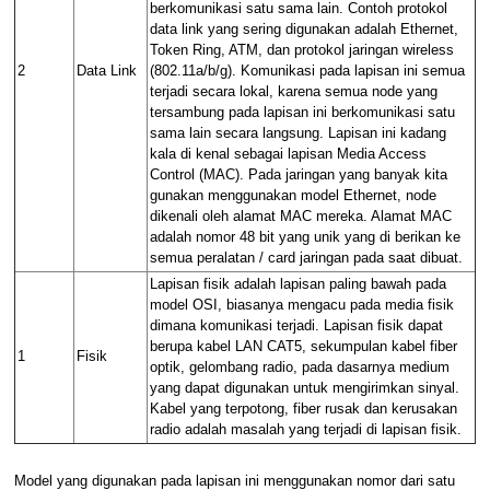
berkomunikasi satu sama lain. Contoh
protokol
data link
yang sering digunakan adalah
Ethernet
,
Token Ring
,
ATM
, dan
protokol
jaringan wireless
2
Data Link
(802.11a/b/g). Komunikasi pada lapisan ini semua
terjadi secara lokal, karena semua node yang
tersambung pada lapisan ini berkomunikasi satu
sama lain secara langsung. Lapisan ini kadang
kala di kenal sebagai lapisan
Media Access
Control
(
MAC
). Pada jaringan yang banyak kita
gunakan menggunakan model
Ethernet
, node
dikenali oleh
alamat MAC
mereka.
Alamat MAC
adalah nomor 48 bit yang unik yang di berikan ke
semua peralatan /
card jaringan
pada saat dibuat.
Lapisan fisik
adalah lapisan paling bawah pada
model
OSI
, biasanya mengacu pada media fisik
dimana komunikasi terjadi.
Lapisan fisik
dapat
berupa kabel
LAN
CAT5
, sekumpulan kabel
fiber
1
Fisik
optik
,
gelombang radio
, pada dasarnya medium
yang dapat digunakan untuk mengirimkan sinyal.
Kabel yang terpotong, fiber rusak dan kerusakan
radio adalah masalah yang terjadi di
lapisan fisik
.
Model yang digunakan pada lapisan ini menggunakan nomor dari satu