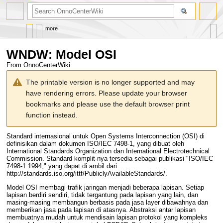
search
more
WNDW: Model OSI
From OnnoCenterWiki
Jump
Jump
The printable version is no longer supported and may
to
to
have rendering errors. Please update your browser
navigation
search
bookmarks and please use the default browser print
function instead.
Standard internasional untuk
Open Systems Interconnection
(
OSI
) di
definisikan dalam dokumen ISO/IEC 7498-1, yang dibuat oleh
International Standards Organization
dan
International Electrotechnical
Commission
. Standard komplit-nya tersedia sebagai publikasi "ISO/IEC
7498-1:1994," yang dapat di ambil dari
http://standards.iso.org/ittf/PubliclyAvailableStandards/
.
Model
OSI
membagi trafik jaringan menjadi beberapa lapisan. Setiap
lapisan berdiri sendiri, tidak tergantung pada lapisan yang lain, dan
masing-masing membangun berbasis pada jasa layer dibawahnya dan
memberikan jasa pada lapisan di atasnya. Abstraksi antar lapisan
membuatnya mudah untuk mendisain
lapisan protokol
yang kompleks