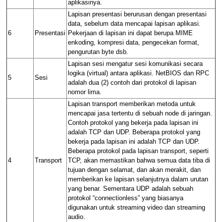
aplikasinya.
Lapisan presentasi
berurusan dengan presentasi
data, sebelum data mencapai
lapisan aplikasi
.
6
Presentasi
Pekerjaan di lapisan ini dapat berupa
MIME
enkoding
,
kompresi data
, pengecekan format,
pengurutan byte dsb.
Lapisan sesi
mengatur sesi komunikasi secara
logika (
virtual
) antara aplikasi.
NetBIOS
dan
RPC
5
Sesi
adalah dua (2) contoh dari
protokol
di lapisan
nomor lima.
Lapisan transport
memberikan metoda untuk
mencapai jasa tertentu di sebuah node di jaringan.
Contoh
protokol
yang bekerja pada lapisan ini
adalah
TCP
dan
UDP
. Beberapa
protokol
yang
bekerja pada lapisan ini adalah
TCP
dan
UDP
.
Beberapa
protokol
pada lapisan transport, seperti
4
Transport
TCP
, akan memastikan bahwa semua data tiba di
tujuan dengan selamat, dan akan merakit, dan
memberikan ke lapisan selanjutnya dalam urutan
yang benar. Sementara
UDP
adalah sebuah
protokol “connectionless” yang biasanya
digunakan untuk
streaming video
dan
streaming
audio
.