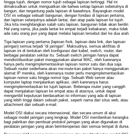
hingga tujuh, dengan nomor tujuh sebagai lapisan tertinggi. Hal ini
dimaksudkan untuk menguatkan ide bahwa setiap lapisan sebetulnya di
bangun, dan tergantung pada lapisan di bawahnya. Bayangkan model
OSI
ini sebagai sebuah bangunan, dengan fondasi di lapisan pertama,
dan lapisan selanjutnya adalah lantai, dan atap pada lapisan ke tujuh.
Jika kita menghilangkan salah satu lapisan, bangunan tidak akan berdiri.
Hal yang sama, jika pada lantai ke empat terjadi kebakaran, maka tidak
ada satu orang pun yang dapat melalui lapisan tersebut dari ke dua arah.
Tiga lapisan yang pertama (
lapisan fisik
,
lapisan data link
, dan
lapisan
jaringan
) semua terjadi “di jaringan”. Maksudnya, semua aktifitas di
lapisan ini di tentukan oleh konfigurasi dari kabel,
switch
,
router
, dan
berbagai peralatan sekitar itu. Sebuah
switch
jaringan hanya dapat
mendistribusikan paket menggunakan
alamat MAC
, oleh karenanya
hanya perlu mengimplementasikan lapisan nomor satu dan dua saja.
Sebuah
router
sederhana akan me-route-kan paket hanya menggunakan
alamat IP
mereka, oleh karenanya
router
perlu mengimplementasikan
lapisan nomor satu hingga nomor tiga. Sebuah
Web server
atau
komputer
laptop
menjalankan aplikasi, oleh karenanya harus
mengimplementasikan ke tujuh lapisan. Beberapa
router
yang canggih
dapat menjalakan lapisan ke empat atau di atasnya, untuk dapat
mengambil keputusan berdasarkan isi informasi yang ada di lapisan
yang lebih tinggi dalam sebuah paket, seperti nama dari situs
web
, atau
attachment dari sebuah
e-mail
.
Model
OSI
diakui secara internasional, dan secara umum di akui
sebagai model jaringan yang lengkap. Model
OSI
memberikan kerangka
bagi pabrikan dan pembuat protokol jaringan yang akan digunakan di
peralatan jaringan yang akan berinteroperasi dari semua tempat di dunia.