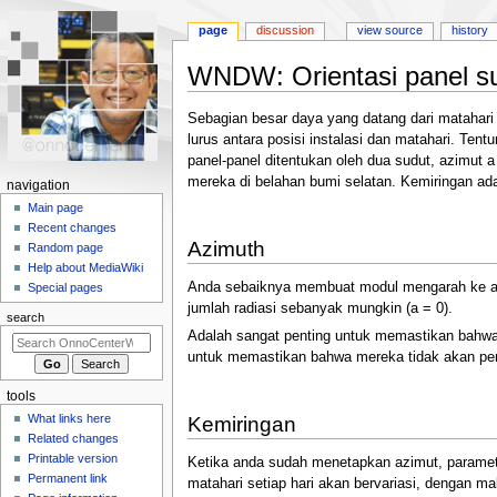
page
discussion
view source
history
WNDW: Orientasi panel s
Jump
Jump
Sebagian besar daya yang datang dari matahari 
to
to
lurus antara posisi instalasi dan matahari. Tent
navigation
search
panel-panel ditentukan oleh dua sudut, azimut a
mereka di belahan bumi selatan. Kemiringan ada
N
navigation
a
Main page
Recent changes
v
Azimuth
Random page
i
Help about MediaWiki
g
Anda sebaiknya membuat modul mengarah ke arah
Special pages
a
jumlah radiasi sebanyak mungkin (a = 0).
search
t
Adalah sangat penting untuk memastikan bahwa ti
i
untuk memastikan bahwa mereka tidak akan perna
o
tools
n
What links here
Kemiringan
m
Related changes
e
Printable version
Ketika anda sudah menetapkan azimut, paramete
n
Permanent link
matahari setiap hari akan bervariasi, dengan m