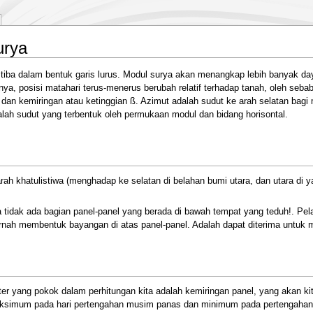
urya
tiba dalam bentuk garis lurus. Modul surya akan menangkap lebih banyak day
unya, posisi matahari terus-menerus berubah relatif terhadap tanah, oleh sebab
 dan kemiringan atau ketinggian ß. Azimut adalah sudut ke arah selatan bagi 
lah sudut yang terbentuk oleh permukaan modul dan bidang horisontal.
 khatulistiwa (menghadap ke selatan di belahan bumi utara, dan utara di ya
dak ada bagian panel-panel yang berada di bawah tempat yang teduh!. Pelajari
h membentuk bayangan di atas panel-panel. Adalah dapat diterima untuk mem
r yang pokok dalam perhitungan kita adalah kemiringan panel, yang akan ki
aksimum pada hari pertengahan musim panas dan minimum pada pertengahan mus