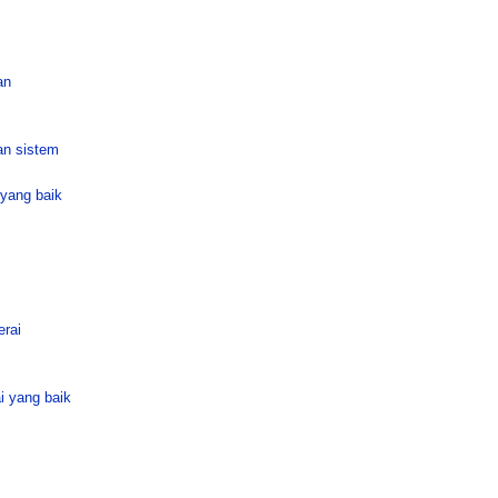
an
an sistem
yang baik
erai
i yang baik
s