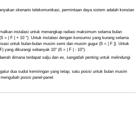
anyakan skenario telekomunikasi, permintaan daya sistem adalah konstan
timalkan instalasi untuk menangkap radiasi maksimum selama bulan
ß = | F | + 10 °). Untuk instalasi dengan konsumsi yang kurang selama
imisasi untuk bulan-bulan musim semi dan musim gugur (ß = | F |). Untuk
 yang dikurangi sebanyak 10° (ß = | F | - 10°).
erah dimana terdapat salju dan es, sangatlah penting untuk melindungi
ur dua sudut kemiringan yang tetap, satu posisi untuk bulan musim
 mengubah posisi panel-panel.