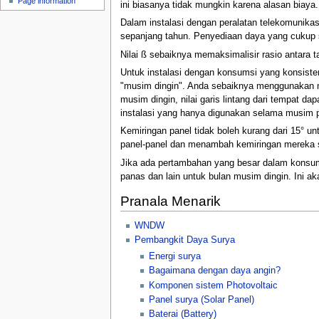
Page information
u
ini biasanya tidak mungkin karena alasan biaya.
Dalam instalasi dengan peralatan telekomunika
sepanjang tahun. Penyediaan daya yang cukup se
Nilai ß sebaiknya memaksimalisir rasio antara 
Untuk instalasi dengan konsumsi yang konsiste
"musim dingin". Anda sebaiknya menggunakan nil
musim dingin, nilai garis lintang dari tempat d
instalasi yang hanya digunakan selama musim pa
Kemiringan panel tidak boleh kurang dari 15° 
panel-panel dan menambah kemiringan mereka s
Jika ada pertambahan yang besar dalam konsum
panas dan lain untuk bulan musim dingin. Ini a
Pranala Menarik
WNDW
Pembangkit Daya Surya
Energi surya
Bagaimana dengan daya angin?
Komponen sistem Photovoltaic
Panel surya (Solar Panel)
Baterai (Battery)