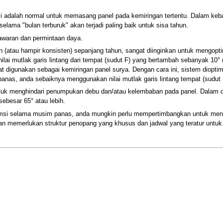
si adalah normal untuk memasang panel pada kemiringan tertentu. Dalam keb
lama "bulan terburuk" akan terjadi paling baik untuk sisa tahun.
tawaran dan permintaan daya.
n (atau hampir konsisten) sepanjang tahun, sangat diinginkan untuk mengop
ai mutlak garis lintang dari tempat (sudut F) yang bertambah sebanyak 10° (
apat digunakan sebagai kemiringan panel surya. Dengan cara ini, sistem diopt
nas, anda sebaiknya menggunakan nilai mutlak garis lintang tempat (sudut F)
untuk menghindari penumpukan debu dan/atau kelembaban pada panel. Dalam da
ebesar 65° atau lebih.
si selama musim panas, anda mungkin perlu mempertimbangkan untuk mengat
kan memerlukan struktur penopang yang khusus dan jadwal yang teratur untuk