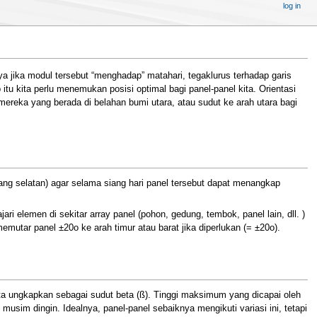
log in
a jika modul tersebut “menghadap” matahari, tegaklurus terhadap garis
 itu kita perlu menemukan posisi optimal bagi panel-panel kita. Orientasi
mereka yang berada di belahan bumi utara, atau sudut ke arah utara bagi
ng selatan) agar selama siang hari panel tersebut dapat menangkap
 elemen di sekitar array panel (pohon, gedung, tembok, panel lain, dll. )
utar panel ±20o ke arah timur atau barat jika diperlukan (= ±20o).
ta ungkapkan sebagai sudut beta (ß). Tinggi maksimum yang dicapai oleh
im dingin. Idealnya, panel-panel sebaiknya mengikuti variasi ini, tetapi