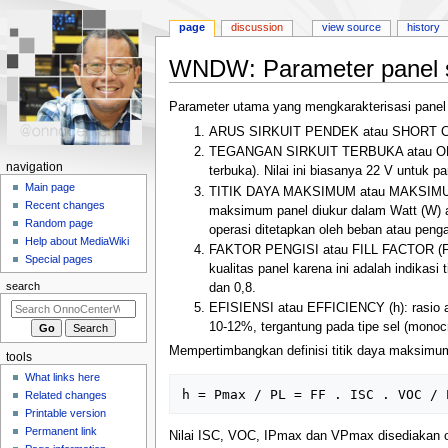
page
discussion
view source
history
WNDW: Parameter panel 
Jump
Jump
Parameter utama yang mengkarakterisasi panel 
to
to
ARUS SIRKUIT PENDEK atau SHORT CIRCU
navigation
search
TEGANGAN SIRKUIT TERBUKA atau OPEN C
N
navigation
terbuka). Nilai ini biasanya 22 V untuk 
a
Main page
TITIK DAYA MAKSIMUM atau MAKSIMUM PO
Recent changes
v
maksimum panel diukur dalam Watt (W) ata
Random page
operasi ditetapkan oleh beban atau peng
i
Help about MediaWiki
FAKTOR PENGISI atau FILL FACTOR (FF)
g
Special pages
kualitas panel karena ini adalah indikas
a
search
dan 0,8.
t
EFISIENSI atau EFFICIENCY (h): rasio an
i
10-12%, tergantung pada tipe sel (monocry
o
Mempertimbangkan definisi titik daya maksimum 
tools
n
What links here
m
Related changes
e
Printable version
n
Permanent link
Nilai ISC, VOC, IPmax dan VPmax disediakan ol