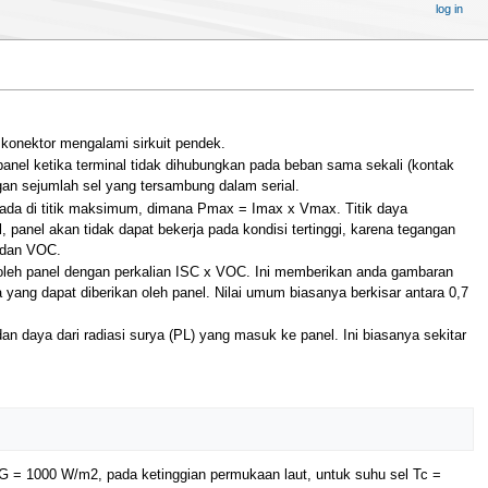
log in
nektor mengalami sirkuit pendek.
ketika terminal tidak dihubungkan pada beban sama sekali (kontak
ngan sejumlah sel yang tersambung dalam serial.
a di titik maksimum, dimana Pmax = Imax x Vmax. Titik daya
 panel akan tidak dapat bekerja pada kondisi tertinggi, karena tegangan
C dan VOC.
eh panel dengan perkalian ISC x VOC. Ini memberikan anda gambaran
a yang dapat diberikan oleh panel. Nilai umum biasanya berkisar antara 0,7
n daya dari radiasi surya (PL) yang masuk ke panel. Ini biasanya sekitar
G = 1000 W/m2, pada ketinggian permukaan laut, untuk suhu sel Tc =