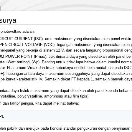
surya
photovoltaic adalah:
IT CURRENT (ISC): arus maksimum yang disediakan oleh panel waktu ko
IRCUIT VOLTAGE (VOC): tegangan maksimum yang disediakan oleh panel 
panel-panel yang bekerja di sistem 12 V, dan secara langsung proporsional de
WER POINT (Pmax): titik dimana daya yang disediakan oleh panel berad
u Watt tertinggi (Wp). Penting untuk tidak lupa bahwa dalam kondisi normal,
atur. Nilai umum Vmax dan Imax sebaiknya sedikit lebih rendah daripada IS
: hubungan antara daya maksimum sesungguhnya yang dapat disediakan ol
i tipe kurva karakteristik IV. Semakin dekat FF kepada 1, semakin banyak day
tara daya listrik maksimum yang dapat diberikan oleh panel kepada beban da
stalline, polycrystalline, amorphous atau film tipis).
dan faktor pengisi, kita dapat melihat bahwa:
eh pabrik dan merujuk pada kondisi standar pengukuran dengan penyinaran 