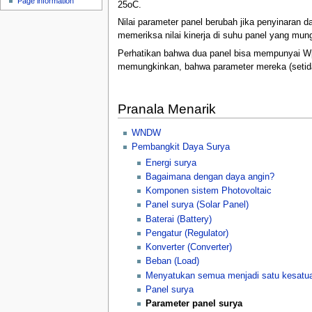
Page information
u
25oC.
Nilai parameter panel berubah jika penyinaran 
memeriksa nilai kinerja di suhu panel yang mun
Perhatikan bahwa dua panel bisa mempunyai Wp 
memungkinkan, bahwa parameter mereka (setidak
Pranala Menarik
WNDW
Pembangkit Daya Surya
Energi surya
Bagaimana dengan daya angin?
Komponen sistem Photovoltaic
Panel surya (Solar Panel)
Baterai (Battery)
Pengatur (Regulator)
Konverter (Converter)
Beban (Load)
Menyatukan semua menjadi satu kesatu
Panel surya
Parameter panel surya