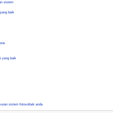
an sistem
yang baik
erai
i yang baik
s
ran sistem fotovoltaik anda