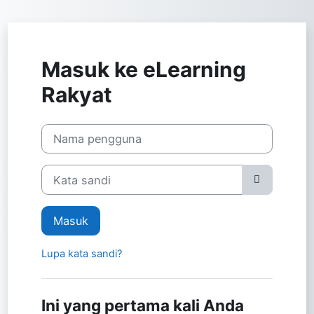
Lewati ke konten utama
Masuk ke eLearning
Rakyat
Abaikan untuk membuat akun baru
Nama pengguna
Kata sandi
Masuk
Lupa kata sandi?
Ini yang pertama kali Anda