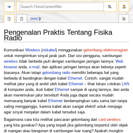
search
more
Pengenalan Praktis Tentang Fisika
Radio
Jump
Jump
Komunikasi
Wireless
(
nirkabel
) menggunakan
gelombang elektromagnet
to
to
untuk mengirimkan sinyal jarak jauh. Dari sisi pengguna, sambungan
navigation
search
wireless
tidak berbeda jauh dengan sambungan jaringan lainnya:
Web
browser
anda,
e-mail
, dan aplikasi jaringan lainnya akan bekerja seperti
biasanya. Akan tetapi
gelombang radio
memiliki beberapa hal yang
berbeda di bandingkan dengan kabel
Ethernet
. Contoh, sangat mudah
melihat jalur yang di ambil oleh kabel
Ethernet
– lihat lokasi colokan
LAN
di komputer anda, ikuti kabel
Ethernet
sampai di ujung lainnya, dan anda
akan menemukan jalur tersebut! Anda juga dapat secara mudah
memasang banyak kabel
Ethernet
berdampingkan satu sama lain tanpa
saling mengganggu, karena kabel akan sangat efektif untuk menjaga
agar sinyal menjalan dalam kabel tersebut saja.
Bagaimana cara kita melihat pancaran gelombang dari
card wireless
yang kita gunakan? Apa yang terjadi jika gelombang terpantul oleh objek
di ruangan atau bangunan di sambungan luar ruang? Apakah mungkin