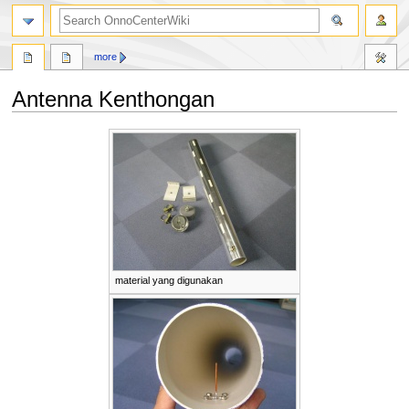
search
more
Antenna Kenthongan
Jump
Jump
to
to
navigation
search
material yang digunakan