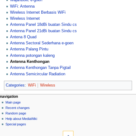
Wajanbolic e-goen
WiFi: Antenna
Wireless Internet Berbasis WiFi
Wireless Internet
Antenna Panel 18dBi buatan Sindu cs
Antenna Panel 21dBi buatan Sindu cs
Antena 8 Quad
Antenna Sectoral Sederhana e-goen
Antenna Palang Pintu
Antenna potongan kaleng
Antenna Kenthongan
Antenna Kenthongan Tanpa Pigtail
Antenna Semicircular Radiation
Categories
:
WiFi
Wireless
N
page actions
personal tools
navigation
page
log
Main page
a
in
discussion
Recent changes
v
read
Random page
i
view
Help about MediaWiki
g
source
Special pages
tools
history
a
What