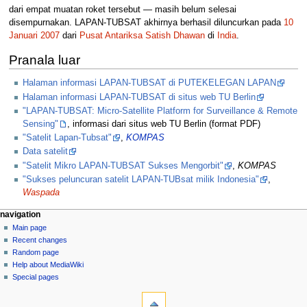
dari empat muatan roket tersebut — masih belum selesai
disempurnakan. LAPAN-TUBSAT akhirnya berhasil diluncurkan pada
10
Januari
2007
dari
Pusat Antariksa Satish Dhawan
di
India
.
Pranala luar
Halaman informasi LAPAN-TUBSAT di PUTEKELEGAN LAPAN
Halaman informasi LAPAN-TUBSAT di situs web TU Berlin
"LAPAN-TUBSAT: Micro-Satellite Platform for Surveillance & Remote
Sensing"
, informasi dari situs web TU Berlin (format PDF)
"Satelit Lapan-Tubsat"
,
KOMPAS
Data satelit
"Satelit Mikro LAPAN-TUBSAT Sukses Mengorbit"
,
KOMPAS
"Sukses peluncuran satelit LAPAN-TUBsat milik Indonesia"
,
Waspada
N
page actions
personal tools
navigation
page
log
Main page
a
in
discussion
Recent changes
v
read
Random page
i
view
Help about MediaWiki
g
source
Special pages
tools
history
a
What
t