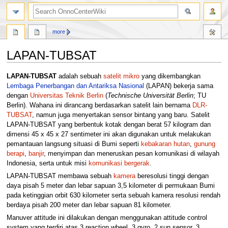
search
more
LAPAN-TUBSAT
Jump
Jump
LAPAN-TUBSAT
adalah sebuah
satelit mikro
yang dikembangkan
to
to
Lembaga Penerbangan dan Antariksa Nasional
(LAPAN) bekerja sama
navigation
search
dengan
Universitas Teknik Berlin
(
Technische Universität Berlin
; TU
Berlin). Wahana ini dirancang berdasarkan satelit lain bernama
DLR-
TUBSAT
, namun juga menyertakan sensor bintang yang baru. Satelit
LAPAN-TUBSAT yang berbentuk kotak dengan berat 57 kilogram dan
dimensi 45 x 45 x 27 sentimeter ini akan digunakan untuk melakukan
pemantauan langsung situasi di Bumi seperti
kebakaran hutan
,
gunung
berapi
,
banjir
, menyimpan dan meneruskan pesan komunikasi di wilayah
Indonesia, serta untuk misi
komunikasi bergerak
.
LAPAN-TUBSAT membawa sebuah
kamera
beresolusi tinggi dengan
daya pisah 5 meter dan lebar sapuan 3,5 kilometer di permukaan Bumi
pada ketinggian orbit 630 kilometer serta sebuah kamera resolusi rendah
berdaya pisah 200 meter dan lebar sapuan 81 kilometer.
Manuver attitude ini dilakukan dengan menggunakan attitude control
system yang terdiri atas 3 reaction wheel, 3 gyro, 2 sun sensor, 3