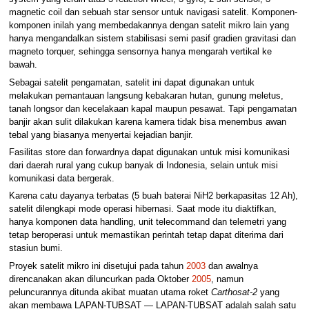
magnetic coil dan sebuah star sensor untuk navigasi satelit. Komponen-
komponen inilah yang membedakannya dengan satelit mikro lain yang
hanya mengandalkan sistem stabilisasi semi pasif gradien gravitasi dan
magneto torquer, sehingga sensornya hanya mengarah vertikal ke
bawah.
Sebagai satelit pengamatan, satelit ini dapat digunakan untuk
melakukan pemantauan langsung kebakaran hutan, gunung meletus,
tanah longsor dan kecelakaan kapal maupun pesawat. Tapi pengamatan
banjir akan sulit dilakukan karena kamera tidak bisa menembus awan
tebal yang biasanya menyertai kejadian banjir.
Fasilitas store dan forwardnya dapat digunakan untuk misi komunikasi
dari daerah rural yang cukup banyak di Indonesia, selain untuk misi
komunikasi data bergerak.
Karena catu dayanya terbatas (5 buah baterai NiH2 berkapasitas 12 Ah),
satelit dilengkapi mode operasi hibernasi. Saat mode itu diaktifkan,
hanya komponen data handling, unit telecommand dan telemetri yang
tetap beroperasi untuk memastikan perintah tetap dapat diterima dari
stasiun bumi.
Proyek satelit mikro ini disetujui pada tahun
2003
dan awalnya
direncanakan akan diluncurkan pada Oktober
2005
, namun
peluncurannya ditunda akibat muatan utama roket
Carthosat-2
yang
akan membawa LAPAN-TUBSAT — LAPAN-TUBSAT adalah salah satu