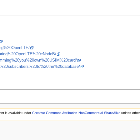
alling%20OpenLTE/
nfiguring%20OpenLTE%20eNodeB/
Programming%20you%20own%20USIM%20card/
ding%20subscribers%20to%20the%20database/
nt is available under
Creative Commons Attribution-NonCommercial-ShareAlike
unless other