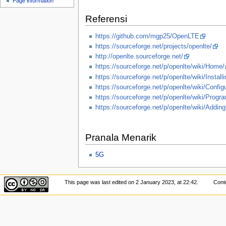
Page information
u
Referensi
https://github.com/mgp25/OpenLTE
https://sourceforge.net/projects/openlte/
http://openlte.sourceforge.net/
https://sourceforge.net/p/openlte/wiki/Home/
https://sourceforge.net/p/openlte/wiki/Inst
https://sourceforge.net/p/openlte/wiki/Co
https://sourceforge.net/p/openlte/wiki/
https://sourceforge.net/p/openlte/wiki/Ad
Pranala Menarik
5G
This page was last edited on 2 January 2023, at 22:42.
Conte