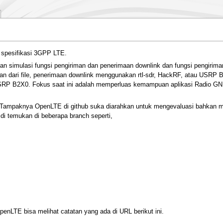
 spesifikasi 3GPP LTE.
 dan simulasi fungsi pengiriman dan penerimaan downlink dan fungsi pengirim
an dari file, penerimaan downlink menggunakan rtl-sdr, HackRF, atau USRP
P B2X0. Fokus saat ini adalah memperluas kemampuan aplikasi Radio GNU
Tampaknya OpenLTE di github suka diarahkan untuk mengevaluasi bahkan mun
i temukan di beberapa branch seperti,
nLTE bisa melihat catatan yang ada di URL berikut ini.