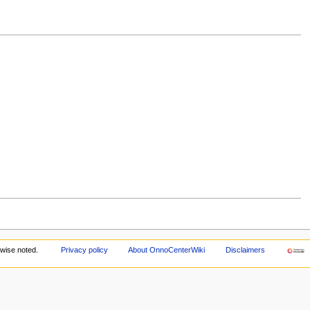
wise noted.
Privacy policy
About OnnoCenterWiki
Disclaimers