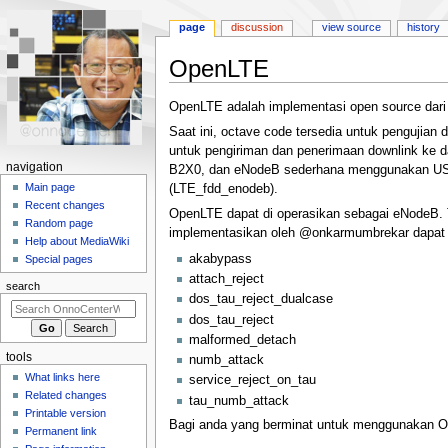
page
discussion
view source
history
OpenLTE
Jump
Jump
OpenLTE adalah implementasi open source dari
to
to
Saat ini, octave code tersedia untuk pengujian
navigation
search
untuk pengiriman dan penerimaan downlink ke d
N
navigation
B2X0, dan eNodeB sederhana menggunakan USR
a
Main page
(LTE_fdd_enodeb).
Recent changes
v
OpenLTE dapat di operasikan sebagai eNodeB. 
Random page
i
implementasikan oleh @onkarmumbrekar dapat d
Help about MediaWiki
g
akabypass
Special pages
a
attach_reject
search
t
dos_tau_reject_dualcase
dos_tau_reject
i
malformed_detach
o
tools
numb_attack
n
What links here
service_reject_on_tau
m
Related changes
tau_numb_attack
e
Printable version
Bagi anda yang berminat untuk menggunakan Ope
n
Permanent link