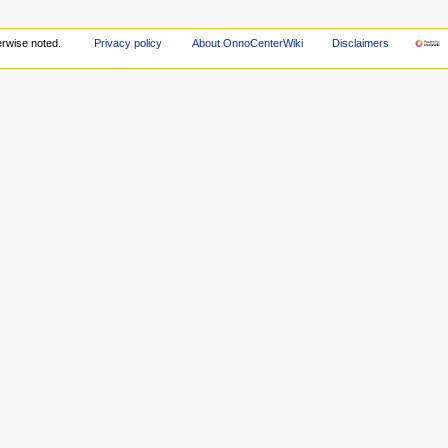
rwise noted.
Privacy policy
About OnnoCenterWiki
Disclaimers