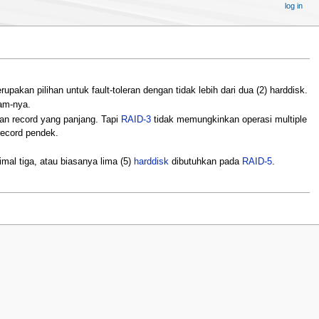
log in
akan pilihan untuk fault-toleran dengan tidak lebih dari dua (2) harddisk.
am-nya.
an record yang panjang. Tapi
RAID-3
tidak memungkinkan operasi multiple
record pendek.
imal tiga, atau biasanya lima (5)
harddisk
dibutuhkan pada
RAID-5
.