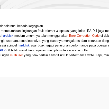
 ada toleransi kepada kegagalan.
mbutuhkan lingkungan fault-tolerant & operasi yang kritis. RAID-1 juga merup
a
harddisk
modern umumnya telah menggunakan
Error Correction Code
di dal
ngle-user atau data intensive, yang biasanya mengakses data berurutan deng
isasi spindel
harddisk
agar tidak terjadi penurunan performance pada operasi 
AID-5
& tidak mendukung operasi multiple write secara simultan.
gkungan
multiuser
yang tidak terlalu sensitif untuk performance write. Tapi, min