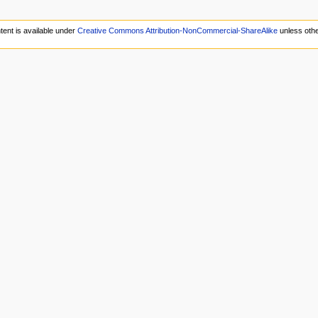
tent is available under
Creative Commons Attribution-NonCommercial-ShareAlike
unless othe