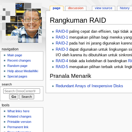
page
discussion
view source
history
Rangkuman RAID
Jump
Jump
RAID-0
paling cepat dan effisien, tapi tidak
to
to
RAID-1
merupakan pilihan bagi mereka yang me
navigation
search
RAID-2
pada hari ini jarang digunakan karen
N
RAID-3
dapat digunakan untuk lingkungan si
navigation
I/O oleh karena itu dibutuhkan untuk sinkron
a
Main page
Recent changes
RAID-4
tidak ada kelebihan di bandingkan
R
v
Random page
RAID-5
merupakan pilihan terbaik untuk lin
i
Help about MediaWiki
Pranala Menarik
g
Special pages
a
search
Redundant Arrays of Inexpensive Disks
t
i
o
tools
n
What links here
m
Related changes
e
Printable version
n
Permanent link