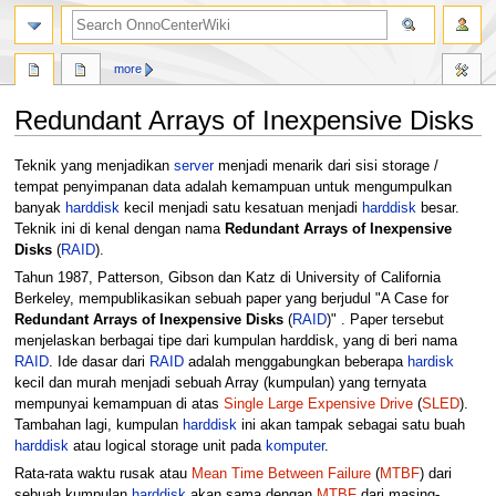
search
more
Redundant Arrays of Inexpensive Disks
Jump
Jump
Teknik yang menjadikan
server
menjadi menarik dari sisi storage /
to
to
tempat penyimpanan data adalah kemampuan untuk mengumpulkan
navigation
search
banyak
harddisk
kecil menjadi satu kesatuan menjadi
harddisk
besar.
Teknik ini di kenal dengan nama
Redundant Arrays of Inexpensive
Disks
(
RAID
).
Tahun 1987, Patterson, Gibson dan Katz di University of California
Berkeley, mempublikasikan sebuah paper yang berjudul "A Case for
Redundant Arrays of Inexpensive Disks
(
RAID
)" . Paper tersebut
menjelaskan berbagai tipe dari kumpulan harddisk, yang di beri nama
RAID
. Ide dasar dari
RAID
adalah menggabungkan beberapa
hardisk
kecil dan murah menjadi sebuah Array (kumpulan) yang ternyata
mempunyai kemampuan di atas
Single Large Expensive Drive
(
SLED
).
Tambahan lagi, kumpulan
harddisk
ini akan tampak sebagai satu buah
harddisk
atau logical storage unit pada
komputer
.
Rata-rata waktu rusak atau
Mean Time Between Failure
(
MTBF
) dari
sebuah kumpulan
harddisk
akan sama dengan
MTBF
dari masing-