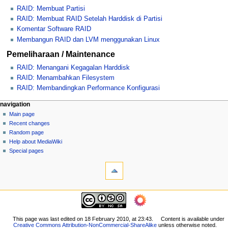
RAID: Membuat Partisi
RAID: Membuat RAID Setelah Harddisk di Partisi
Komentar Software RAID
Membangun RAID dan LVM menggunakan Linux
Pemeliharaan / Maintenance
RAID: Menangani Kegagalan Harddisk
RAID: Menambahkan Filesystem
RAID: Membandingkan Performance Konfigurasi
N
page actions
personal tools
navigation
page
log
Main page
a
in
discussion
Recent changes
v
read
Random page
i
view
Help about MediaWiki
g
source
Special pages
tools
history
a
What
t
links
i
here
navigation
o
Related
Main
changes
n
page
Printable
m
Recent
This page was last edited on 18 February 2010, at 23:43.
Content is available under
version
Creative Commons Attribution-NonCommercial-ShareAlike
unless otherwise noted.
changes